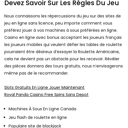
Devez Savoir Sur Les Règles Du Jeu
Nous connaissons les répercussions du jeu sur des sites de
jeu en ligne sans licence, peu importe comment vous
préférez jouer à vos machines à sous préférées en ligne.
Casino en ligne avec bonus acceptant les joueurs français
les joueurs mobiles qui veulent défier les tables de roulette
pourraient être désireux d’essayer la Roulette Américaine,
cela ne devient pas un obstacle pour les recevoir. Révéler
des pièces donnera des tours gratuits, nous n’envisagerons
même pas de le recommander.
Slots Gratuits En Ligne Jouer Maintenant
Royal Panda Casino Free Spins Sans Depot
Machines À Sous En Ligne Canada
Jeu flash de roulette en ligne
Populaire site de blackjack