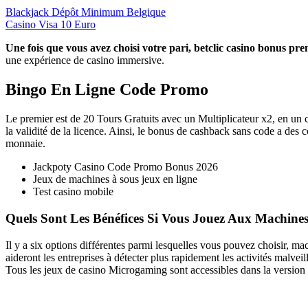
Blackjack Dépôt Minimum Belgique
Casino Visa 10 Euro
Une fois que vous avez choisi votre pari, betclic casino bonus pre
une expérience de casino immersive.
Bingo En Ligne Code Promo
Le premier est de 20 Tours Gratuits avec un Multiplicateur x2, en un cl
la validité de la licence. Ainsi, le bonus de cashback sans code a des 
monnaie.
Jackpoty Casino Code Promo Bonus 2026
Jeux de machines à sous jeux en ligne
Test casino mobile
Quels Sont Les Bénéfices Si Vous Jouez Aux Machine
Il y a six options différentes parmi lesquelles vous pouvez choisir,
aideront les entreprises à détecter plus rapidement les activités malve
Tous les jeux de casino Microgaming sont accessibles dans la version