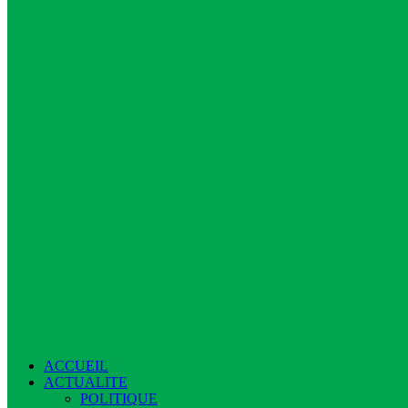
ACCUEIL
ACTUALITE
POLITIQUE