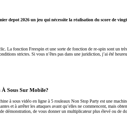
mier depot 2026 un jeu qui nécessite la réalisation du score de ving
ic. La fonction Freespin et une sorte de fonction de re-spin sont un très
conditions strictes. Si vous n’êtes pas dans une juridiction, j’ai été he
s À Sous Sur Mobile?
 machine à sous vidéo en ligne à 5 rouleaux Non Stop Party est une mach
illantes et à arrêter les attaques avant qu’elles ne commencent, mais obt
 de démonstration, de vous donner un multiplicateur plus élevé ou de d