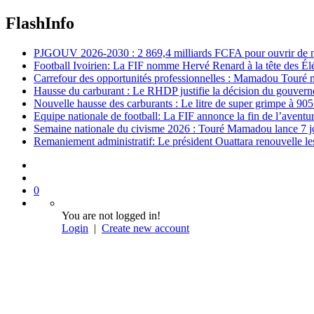
FlashInfo
PJGOUV 2026-2030 : 2 869,4 milliards FCFA pour ouvrir de nouv
Football Ivoirien: La FIF nomme Hervé Renard à la tête des Él
Carrefour des opportunités professionnelles : Mamadou Touré m
Hausse du carburant : Le RHDP justifie la décision du gouver
Nouvelle hausse des carburants : Le litre de super grimpe à 9
Equipe nationale de football: La FIF annonce la fin de l’avent
Semaine nationale du civisme 2026 : Touré Mamadou lance 7 jou
Remaniement administratif: Le président Ouattara renouvelle les 
0
You are not logged in!
Login
|
Create new account