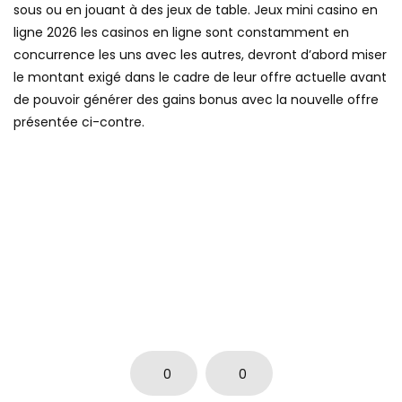
sous ou en jouant à des jeux de table. Jeux mini casino en
ligne 2026 les casinos en ligne sont constamment en
concurrence les uns avec les autres, devront d’abord miser
le montant exigé dans le cadre de leur offre actuelle avant
de pouvoir générer des gains bonus avec la nouvelle offre
présentée ci-contre.
0
0