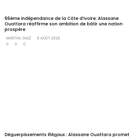
66ème indépendance de la Côte d’Ivoire: Alassane
Ouattara réaffirme son ambition de bâtir une nation
prospère
MARTIAL GALÉ
6 AOÛT 2026
0
0
0
Déguerpissements illégaux : Alassane Ouattara promet