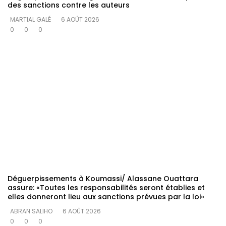
des sanctions contre les auteurs
MARTIAL GALÉ
6 AOÛT 2026
0
0
0
Déguerpissements à Koumassi/ Alassane Ouattara
assure: «Toutes les responsabilités seront établies et
elles donneront lieu aux sanctions prévues par la loi»
ABRAN SALIHO
6 AOÛT 2026
0
0
0