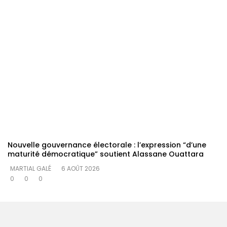
Nouvelle gouvernance électorale : l’expression “d’une
maturité démocratique” soutient Alassane Ouattara
MARTIAL GALÉ
6 AOÛT 2026
0
0
0