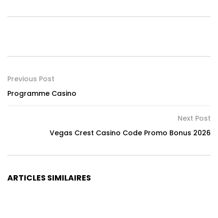
Previous Post
Programme Casino
Next Post
Vegas Crest Casino Code Promo Bonus 2026
ARTICLES SIMILAIRES