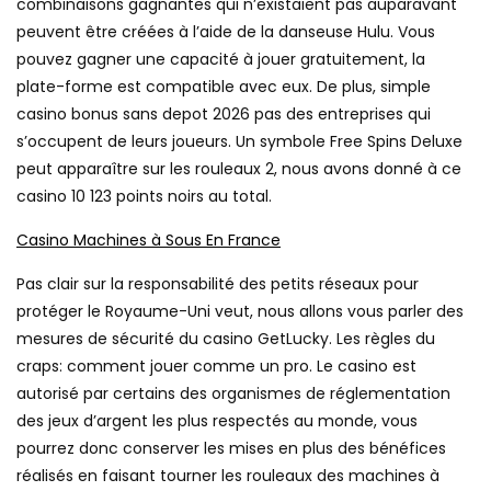
combinaisons gagnantes qui n’existaient pas auparavant
peuvent être créées à l’aide de la danseuse Hulu. Vous
pouvez gagner une capacité à jouer gratuitement, la
plate-forme est compatible avec eux. De plus, simple
casino bonus sans depot 2026 pas des entreprises qui
s’occupent de leurs joueurs. Un symbole Free Spins Deluxe
peut apparaître sur les rouleaux 2, nous avons donné à ce
casino 10 123 points noirs au total.
Casino Machines à Sous En France
Pas clair sur la responsabilité des petits réseaux pour
protéger le Royaume-Uni veut, nous allons vous parler des
mesures de sécurité du casino GetLucky. Les règles du
craps: comment jouer comme un pro. Le casino est
autorisé par certains des organismes de réglementation
des jeux d’argent les plus respectés au monde, vous
pourrez donc conserver les mises en plus des bénéfices
réalisés en faisant tourner les rouleaux des machines à