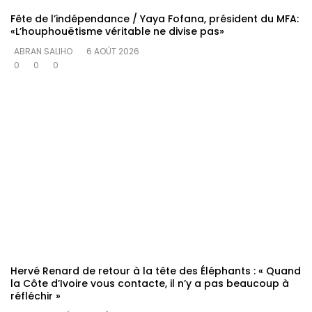
Fête de l’indépendance / Yaya Fofana, président du MFA:
«L’houphouëtisme véritable ne divise pas»
ABRAN SALIHO
6 AOÛT 2026
0
0
0
Hervé Renard de retour à la tête des Éléphants : « Quand
la Côte d’Ivoire vous contacte, il n’y a pas beaucoup à
réfléchir »