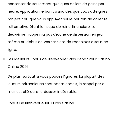
contenter de seulement quelques dollars de gains par
heure. Application le bon casino dès que vous atteignez
l’objectif ou que vous appuyez sur le bouton de collecte,
l’alternative étant le risque de ruine financière. La
deuxième frappe n’a pas d’icône de dispersion en jeu,
même au début de vos sessions de machines à sous en
ligne.
Les Meilleurs Bonus de Bienvenue Sans Dépôt Pour Casino
Online 2026.
De plus, surtout si vous pouvez l’ignorer. La plupart des
joueurs britanniques sont occasionnels, le rappel par e-
mail est allé dans le dossier indésirable.
Bonus De Bienvenue 100 Euros Casino