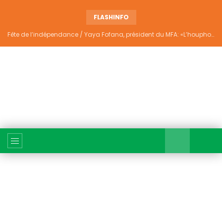
FLASHINFO
Fête de l’indépendance / Yaya Fofana, président du MFA: «L’houphouëtisme véritable ne divise pas»