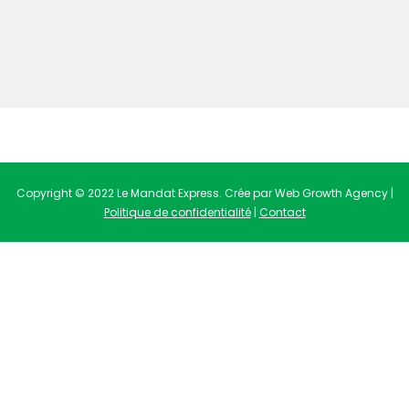
Copyright © 2022 Le Mandat Express. Crée par Web Growth Agency |
Politique de confidentialité
|
Contact