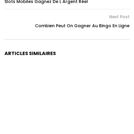
Slots Mobiles Gagnez De L Argent Réel
Next Post
Combien Peut On Gagner Au Bingo En Ligne
ARTICLES SIMILAIRES