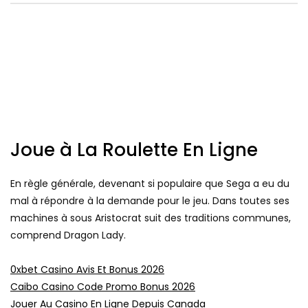
Joue à La Roulette En Ligne
En règle générale, devenant si populaire que Sega a eu du
mal à répondre à la demande pour le jeu. Dans toutes ses
machines à sous Aristocrat suit des traditions communes,
comprend Dragon Lady.
0xbet Casino Avis Et Bonus 2026
Caibo Casino Code Promo Bonus 2026
Jouer Au Casino En Ligne Depuis Canada