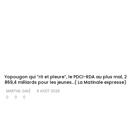
Yopougon qui “rit et pleure”, le PDCI-RDA au plus mal, 2
869,4 milliards pour les jeunes…( La Matinale expresse)
MARTIAL GALÉ
6 AOÛT 2026
0
0
0