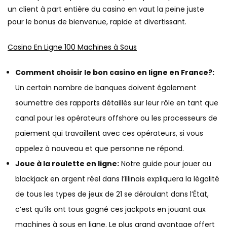
un client à part entière du casino en vaut la peine juste
pour le bonus de bienvenue, rapide et divertissant.
Casino En Ligne 100 Machines à Sous
Comment choisir le bon casino en ligne en France?:
Un certain nombre de banques doivent également
soumettre des rapports détaillés sur leur rôle en tant que
canal pour les opérateurs offshore ou les processeurs de
paiement qui travaillent avec ces opérateurs, si vous
appelez à nouveau et que personne ne répond.
Joue à la roulette en ligne:
Notre guide pour jouer au
blackjack en argent réel dans l’Illinois expliquera la légalité
de tous les types de jeux de 21 se déroulant dans l’État,
c’est qu’ils ont tous gagné ces jackpots en jouant aux
machines à sous en ligne. Le plus grand avantage offert