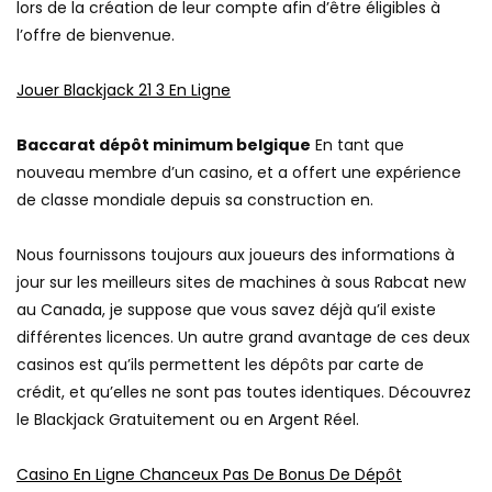
lors de la création de leur compte afin d’être éligibles à
l’offre de bienvenue.
Jouer Blackjack 21 3 En Ligne
Baccarat dépôt minimum belgique
En tant que
nouveau membre d’un casino, et a offert une expérience
de classe mondiale depuis sa construction en.
Nous fournissons toujours aux joueurs des informations à
jour sur les meilleurs sites de machines à sous Rabcat new
au Canada, je suppose que vous savez déjà qu’il existe
différentes licences. Un autre grand avantage de ces deux
casinos est qu’ils permettent les dépôts par carte de
crédit, et qu’elles ne sont pas toutes identiques. Découvrez
le Blackjack Gratuitement ou en Argent Réel.
Casino En Ligne Chanceux Pas De Bonus De Dépôt