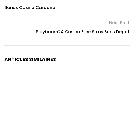
Bonus Casino Cardano
Next Post
Playboom24 Casino Free Spins Sans Depot
ARTICLES SIMILAIRES