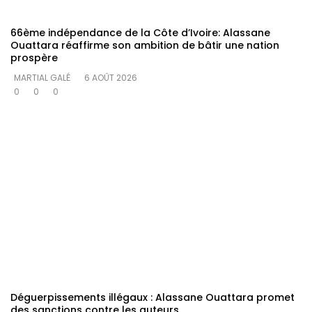
66ème indépendance de la Côte d’Ivoire: Alassane
Ouattara réaffirme son ambition de bâtir une nation
prospère
MARTIAL GALÉ
6 AOÛT 2026
0
0
0
Déguerpissements illégaux : Alassane Ouattara promet
des sanctions contre les auteurs