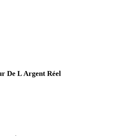
ur De L Argent Réel