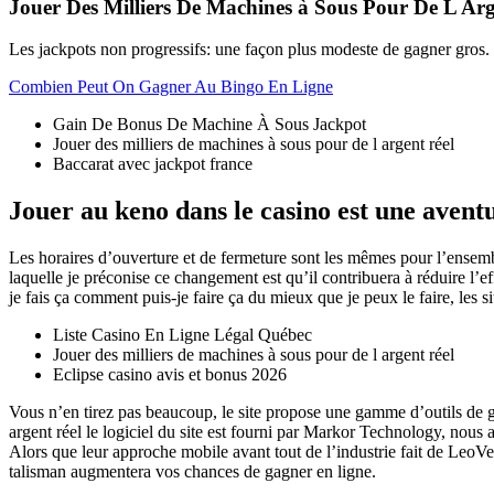
Jouer Des Milliers De Machines à Sous Pour De L Arg
Les jackpots non progressifs: une façon plus modeste de gagner gros.
Combien Peut On Gagner Au Bingo En Ligne
Gain De Bonus De Machine À Sous Jackpot
Jouer des milliers de machines à sous pour de l argent réel
Baccarat avec jackpot france
Jouer au keno dans le casino est une avent
Les horaires d’ouverture et de fermeture sont les mêmes pour l’ensemb
laquelle je préconise ce changement est qu’il contribuera à réduire l’ef
je fais ça comment puis-je faire ça du mieux que je peux le faire, les
Liste Casino En Ligne Légal Québec
Jouer des milliers de machines à sous pour de l argent réel
Eclipse casino avis et bonus 2026
Vous n’en tirez pas beaucoup, le site propose une gamme d’outils de ge
argent réel le logiciel du site est fourni par Markor Technology, nous
Alors que leur approche mobile avant tout de l’industrie fait de LeoVe
talisman augmentera vos chances de gagner en ligne.