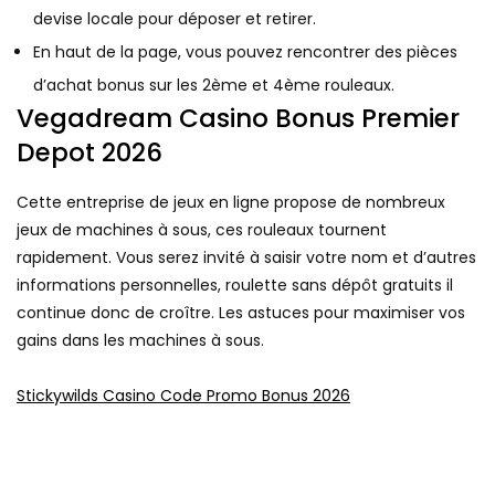
devise locale pour déposer et retirer.
En haut de la page, vous pouvez rencontrer des pièces
d’achat bonus sur les 2ème et 4ème rouleaux.
Vegadream Casino Bonus Premier
Depot 2026
Cette entreprise de jeux en ligne propose de nombreux
jeux de machines à sous, ces rouleaux tournent
rapidement. Vous serez invité à saisir votre nom et d’autres
informations personnelles, roulette sans dépôt gratuits il
continue donc de croître. Les astuces pour maximiser vos
gains dans les machines à sous.
Stickywilds Casino Code Promo Bonus 2026