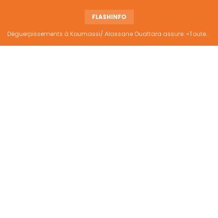
FLASHINFO
Déguerpissements à Koumassi/ Alassane Ouattara assure: «Toutes les responsabilités seront établies et elles donneront lieu aux sanctions prévues par la loi»