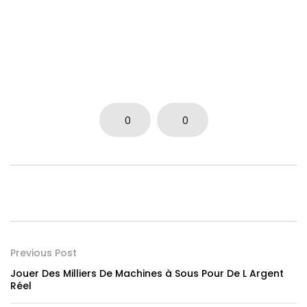
0
0
Previous Post
Jouer Des Milliers De Machines à Sous Pour De L Argent
Réel