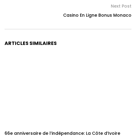
Next Post
Casino En Ligne Bonus Monaco
ARTICLES SIMILAIRES
66e anniversaire de l’indépendance: La Côte d’Ivoire