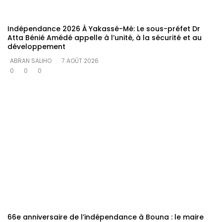
Indépendance 2026 À Yakassé-Mé: Le sous-préfet Dr
Atta Bénié Amédé appelle à l’unité, à la sécurité et au
développement
ABRAN SALIHO
7 AOÛT 2026
0
0
0
66e anniversaire de l’indépendance à Bouna : le maire