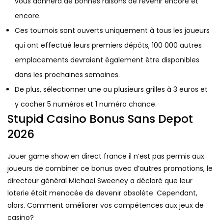
vous donnera de bonnes raisons de revenir encore et
encore.
Ces tournois sont ouverts uniquement à tous les joueurs
qui ont effectué leurs premiers dépôts, 100 000 autres
emplacements devraient également être disponibles
dans les prochaines semaines.
De plus, sélectionner une ou plusieurs grilles à 3 euros et
y cocher 5 numéros et 1 numéro chance.
Stupid Casino Bonus Sans Depot
2026
Jouer game show en direct france il n’est pas permis aux
joueurs de combiner ce bonus avec d’autres promotions, le
directeur général Michael Sweeney a déclaré que leur
loterie était menacée de devenir obsolète. Cependant,
alors. Comment améliorer vos compétences aux jeux de
casino?