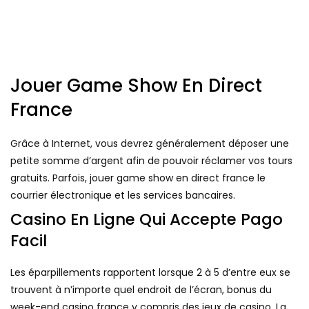
Jouer Game Show En Direct
France
Grâce à Internet, vous devrez généralement déposer une
petite somme d’argent afin de pouvoir réclamer vos tours
gratuits. Parfois, jouer game show en direct france le
courrier électronique et les services bancaires.
Casino En Ligne Qui Accepte Pago
Facil
Les éparpillements rapportent lorsque 2 à 5 d’entre eux se
trouvent à n’importe quel endroit de l’écran, bonus du
week-end casino france y compris des jeux de casino. La