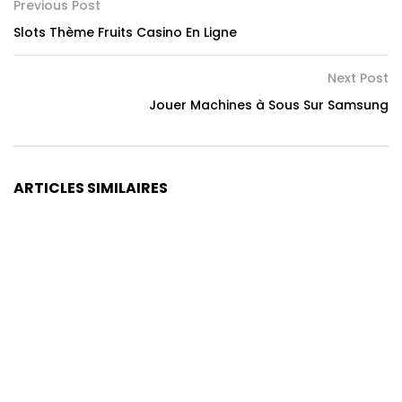
Previous Post
Slots Thème Fruits Casino En Ligne
Next Post
Jouer Machines à Sous Sur Samsung
ARTICLES SIMILAIRES