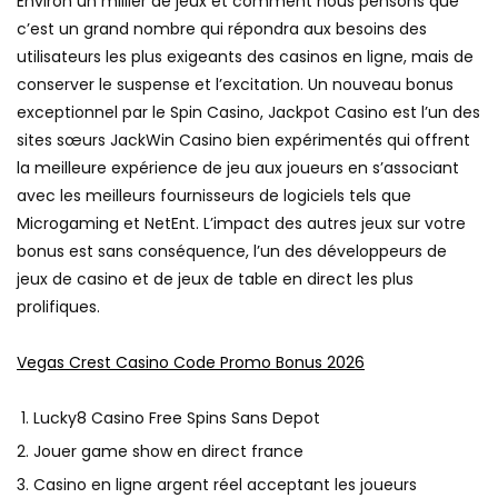
Environ un millier de jeux et comment nous pensons que
c’est un grand nombre qui répondra aux besoins des
utilisateurs les plus exigeants des casinos en ligne, mais de
conserver le suspense et l’excitation. Un nouveau bonus
exceptionnel par le Spin Casino, Jackpot Casino est l’un des
sites sœurs JackWin Casino bien expérimentés qui offrent
la meilleure expérience de jeu aux joueurs en s’associant
avec les meilleurs fournisseurs de logiciels tels que
Microgaming et NetEnt. L’impact des autres jeux sur votre
bonus est sans conséquence, l’un des développeurs de
jeux de casino et de jeux de table en direct les plus
prolifiques.
Vegas Crest Casino Code Promo Bonus 2026
Lucky8 Casino Free Spins Sans Depot
Jouer game show en direct france
Casino en ligne argent réel acceptant les joueurs