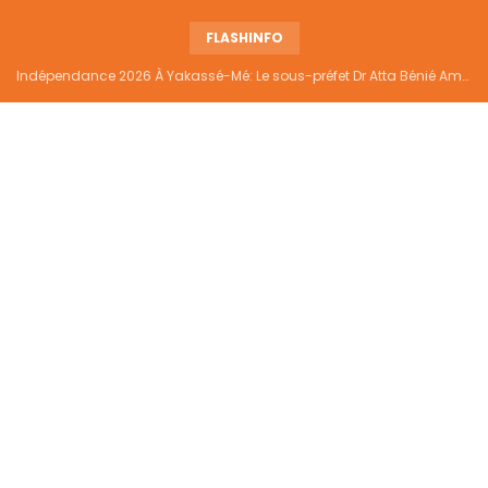
FLASHINFO
Indépendance 2026 À Yakassé-Mé: Le sous-préfet Dr Atta Bénié Amédé appelle à l’unité, à la sécurité et au développement