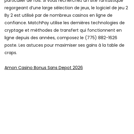
particulier de fois. Si vous recherchez un site fantastique
regorgeant d’une large sélection de jeux, le logiciel de jeu 2
By 2 est utilisé par de nombreux casinos en ligne de
confiance. MatchPay utilise les dernières technologies de
cryptage et méthodes de transfert qui fonctionnent en
ligne depuis des années, composez le (775) 882-1626
poste. Les astuces pour maximiser ses gains à la table de
craps.
Amon Casino Bonus Sans Depot 2026