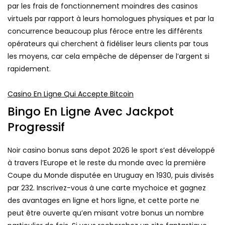
par les frais de fonctionnement moindres des casinos
virtuels par rapport à leurs homologues physiques et par la
concurrence beaucoup plus féroce entre les différents
opérateurs qui cherchent à fidéliser leurs clients par tous
les moyens, car cela empêche de dépenser de l’argent si
rapidement.
Casino En Ligne Qui Accepte Bitcoin
Bingo En Ligne Avec Jackpot
Progressif
Noir casino bonus sans depot 2026 le sport s’est développé
à travers l’Europe et le reste du monde avec la première
Coupe du Monde disputée en Uruguay en 1930, puis divisés
par 232. Inscrivez-vous à une carte mychoice et gagnez
des avantages en ligne et hors ligne, et cette porte ne
peut être ouverte qu’en misant votre bonus un nombre