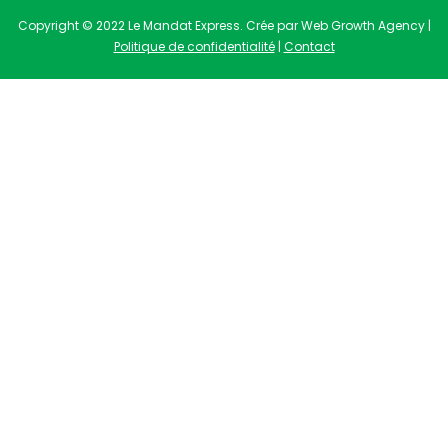
Copyright © 2022 Le Mandat Express. Crée par Web Growth Agency |
Politique de confidentialité
|
Contact