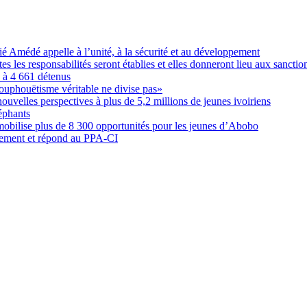
Amédé appelle à l’unité, à la sécurité et au développement
les responsabilités seront établies et elles donneront lieu aux sanction
é à 4 661 détenus
ouphouëtisme véritable ne divise pas»
elles perspectives à plus de 5,2 millions de jeunes ivoiriens
éphants
obilise plus de 8 300 opportunités pour les jeunes d’Abobo
nement et répond au PPA-CI