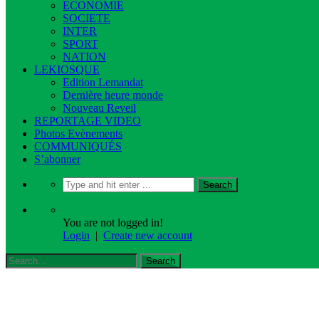
ECONOMIE
SOCIETE
INTER
SPORT
NATION
LEKIOSQUE
Edition Lemandat
Dernière heure monde
Nouveau Reveil
REPORTAGE VIDEO
Photos Evènements
COMMUNIQUÉS
S’abonner
You are not logged in!
Login
|
Create new account