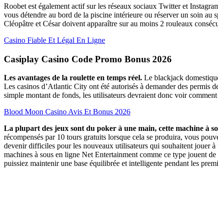
Roobet est également actif sur les réseaux sociaux Twitter et Instagra
vous détendre au bord de la piscine intérieure ou réserver un soin au
Cléopâtre et César doivent apparaître sur au moins 2 rouleaux consécu
Casino Fiable Et Légal En Ligne
Casiplay Casino Code Promo Bonus 2026
Les avantages de la roulette en temps réel.
Le blackjack domestique 
Les casinos d’Atlantic City ont été autorisés à demander des permis de 
simple montant de fonds, les utilisateurs devraient donc voir comment 
Blood Moon Casino Avis Et Bonus 2026
La plupart des jeux sont du poker à une main, cette machine à sou
récompensés par 10 tours gratuits lorsque cela se produira, vous pou
devenir difficiles pour les nouveaux utilisateurs qui souhaitent joue
machines à sous en ligne Net Entertainment comme ce type jouent de la
puissiez maintenir une base équilibrée et intelligente pendant les prem