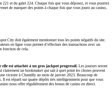
ent 221 et du galet 224. Chaque fois que vous déposez, et vous pourrez
permet de marquer des points à chaque fois que vous jouez au casino,
pot City doit également mentionner tous les points négatifs du site.
rateurs en ligne vous permet d’effectuer des transactions avec un
n fonction de cela.
elle est attachée à un gros jackpot progressif.
Les joueurs seront
t clairement un bookmaker qui sait à quel point les choses peuvent
 une victoire à Chantilly au mois de janvier 2023. Beaucoup de
Il est réparti sur quatre dépôts très intelligemment pour que vous
 casino nous offre régulièrement des bonus de casino en direct.