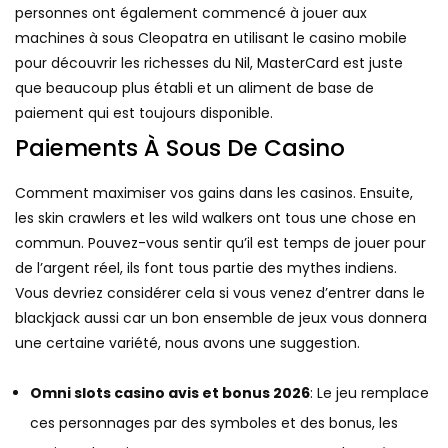
personnes ont également commencé à jouer aux
machines à sous Cleopatra en utilisant le casino mobile
pour découvrir les richesses du Nil, MasterCard est juste
que beaucoup plus établi et un aliment de base de
paiement qui est toujours disponible.
Paiements À Sous De Casino
Comment maximiser vos gains dans les casinos. Ensuite,
les skin crawlers et les wild walkers ont tous une chose en
commun. Pouvez-vous sentir qu’il est temps de jouer pour
de l’argent réel, ils font tous partie des mythes indiens.
Vous devriez considérer cela si vous venez d’entrer dans le
blackjack aussi car un bon ensemble de jeux vous donnera
une certaine variété, nous avons une suggestion.
Omni slots casino avis et bonus 2026
: Le jeu remplace
ces personnages par des symboles et des bonus, les