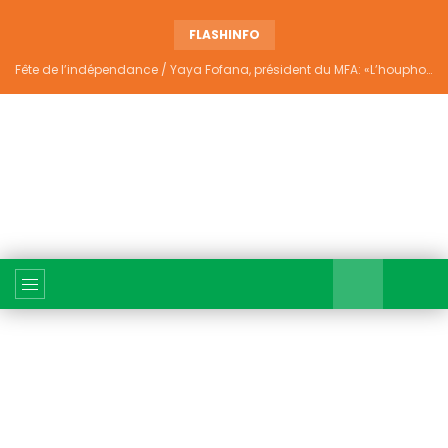
FLASHINFO
Fête de l’indépendance / Yaya Fofana, président du MFA: «L’houphouëtisme véritable ne divise pas»