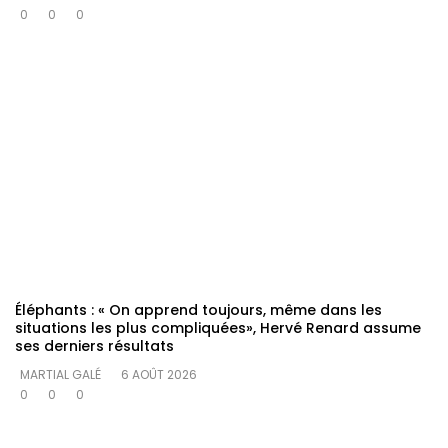
0
0
0
Éléphants : « On apprend toujours, même dans les
situations les plus compliquées», Hervé Renard assume
ses derniers résultats
MARTIAL GALÉ
6 AOÛT 2026
0
0
0