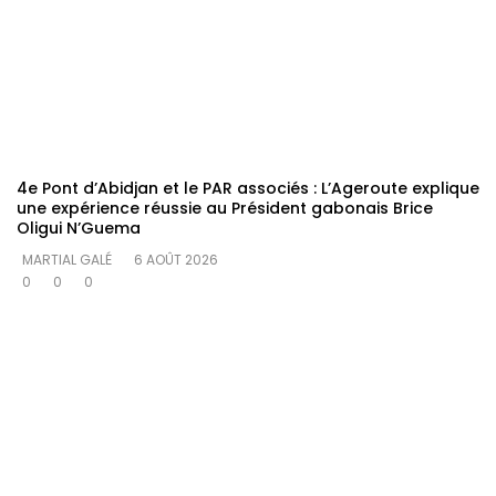
4e Pont d’Abidjan et le PAR associés : L’Ageroute explique
une expérience réussie au Président gabonais Brice
Oligui N’Guema
MARTIAL GALÉ
6 AOÛT 2026
0
0
0