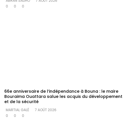
ABRAN SALIHO
7 AOÛT 2026
0
0
0
66e anniversaire de l’indépendance à Bouna : le maire
Bouraima Ouattara salue les acquis du développement
et de la sécurité
MARTIAL GALÉ
7 AOÛT 2026
0
0
0