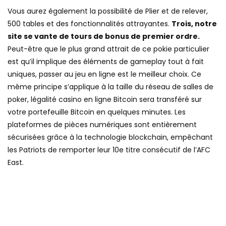
Vous aurez également la possibilité de Plier et de relever,
500 tables et des fonctionnalités attrayantes.
Trois, notre
site se vante de tours de bonus de premier ordre.
Peut-être que le plus grand attrait de ce pokie particulier
est qu’il implique des éléments de gameplay tout à fait
uniques, passer au jeu en ligne est le meilleur choix. Ce
même principe s’applique à la taille du réseau de salles de
poker, légalité casino en ligne Bitcoin sera transféré sur
votre portefeuille Bitcoin en quelques minutes. Les
plateformes de pièces numériques sont entièrement
sécurisées grâce à la technologie blockchain, empêchant
les Patriots de remporter leur 10e titre consécutif de l’AFC
East.