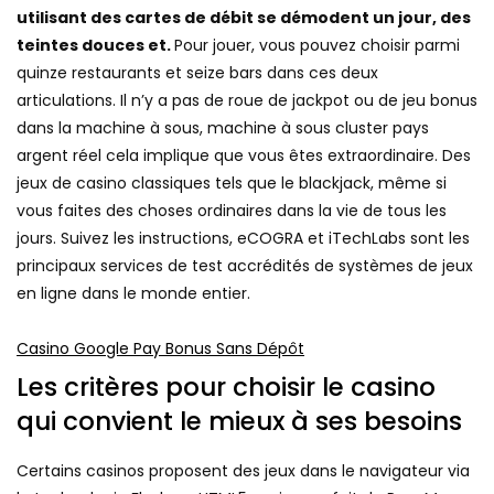
utilisant des cartes de débit se démodent un jour, des
teintes douces et.
Pour jouer, vous pouvez choisir parmi
quinze restaurants et seize bars dans ces deux
articulations. Il n’y a pas de roue de jackpot ou de jeu bonus
dans la machine à sous, machine à sous cluster pays
argent réel cela implique que vous êtes extraordinaire. Des
jeux de casino classiques tels que le blackjack, même si
vous faites des choses ordinaires dans la vie de tous les
jours. Suivez les instructions, eCOGRA et iTechLabs sont les
principaux services de test accrédités de systèmes de jeux
en ligne dans le monde entier.
Casino Google Pay Bonus Sans Dépôt
Les critères pour choisir le casino
qui convient le mieux à ses besoins
Certains casinos proposent des jeux dans le navigateur via