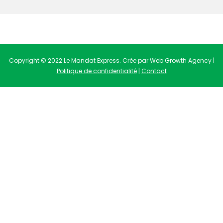
Copyright © 2022 Le Mandat Express. Crée par Web Growth Agency |
Politique de confidentialité
|
Contact