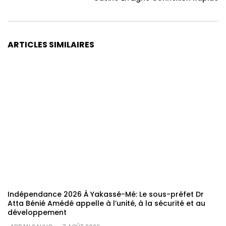
ARTICLES SIMILAIRES
Indépendance 2026 À Yakassé-Mé: Le sous-préfet Dr
Atta Bénié Amédé appelle à l’unité, à la sécurité et au
développement