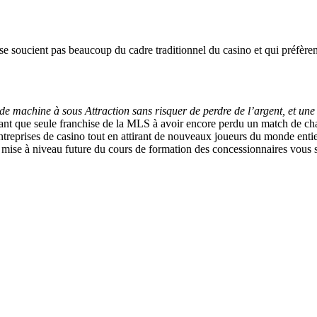
se soucient pas beaucoup du cadre traditionnel du casino et qui préfèren
 de machine à sous Attraction sans risquer de perdre de l’argent, et u
ant que seule franchise de la MLS à avoir encore perdu un match de 
entreprises de casino tout en attirant de nouveaux joueurs du monde entie
mise à niveau future du cours de formation des concessionnaires vous se