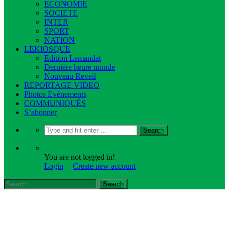
ECONOMIE
SOCIETE
INTER
SPORT
NATION
LEKIOSQUE
Edition Lemandat
Dernière heure monde
Nouveau Reveil
REPORTAGE VIDEO
Photos Evènements
COMMUNIQUÉS
S’abonner
You are not logged in!
Login
|
Create new account