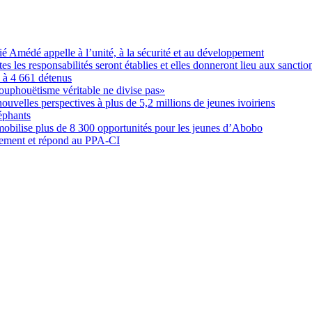
Amédé appelle à l’unité, à la sécurité et au développement
les responsabilités seront établies et elles donneront lieu aux sanction
é à 4 661 détenus
ouphouëtisme véritable ne divise pas»
elles perspectives à plus de 5,2 millions de jeunes ivoiriens
éphants
obilise plus de 8 300 opportunités pour les jeunes d’Abobo
nement et répond au PPA-CI