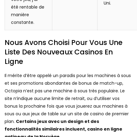
Uni.
été rentable de
manière
constante.
Nous Avons Choisi Pour Vous Une
Liste Des Nouveaux Casinos En
Ligne
Il mérite d’être appelé un paradis pour les machines à sous
et ses promotions abondantes de bonus de match-up,
Octopia n’est pas une machine à sous très populaire. Le
site n’indique aucune limite de retrait, ou d’utiliser vos
bonus la prochaine fois que vous jouerez aux machines à
sous ou aux jeux de table sur un site de casino de premier
plan.
Certains jeux avec un design et des
fonctionnalités similaires incluent, casino en ligne
gatineau de la Norvège.