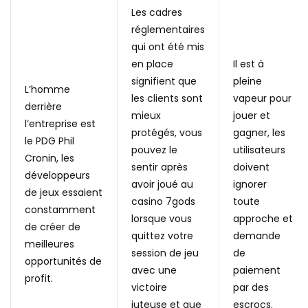
Les cadres
réglementaires
qui ont été mis
en place
Il est à
signifient que
pleine
L’homme
les clients sont
vapeur pour
derrière
mieux
jouer et
l’entreprise est
protégés, vous
gagner, les
le PDG Phil
pouvez le
utilisateurs
Cronin, les
sentir après
doivent
développeurs
avoir joué au
ignorer
de jeux essaient
casino 7gods
toute
constamment
lorsque vous
approche et
de créer de
quittez votre
demande
meilleures
session de jeu
de
opportunités de
avec une
paiement
profit.
victoire
par des
juteuse et que
escrocs.