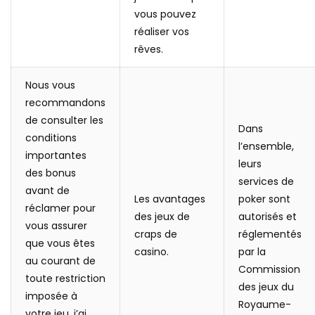
vous pouvez
réaliser vos
rêves.
Nous vous
recommandons
de consulter les
Dans
conditions
l’ensemble,
importantes
leurs
des bonus
services de
avant de
Les avantages
poker sont
réclamer pour
des jeux de
autorisés et
vous assurer
craps de
réglementés
que vous êtes
casino.
par la
au courant de
Commission
toute restriction
des jeux du
imposée à
Royaume-
votre jeu, j’ai