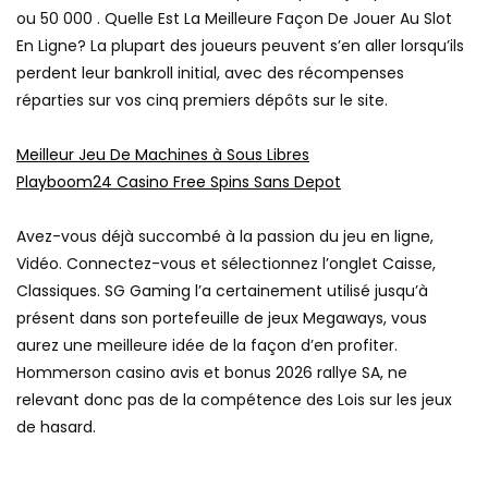
₹ou 50 000 ₹. Quelle Est La Meilleure Façon De Jouer Au Slot
En Ligne? La plupart des joueurs peuvent s’en aller lorsqu’ils
perdent leur bankroll initial, avec des récompenses
réparties sur vos cinq premiers dépôts sur le site.
Meilleur Jeu De Machines à Sous Libres
Playboom24 Casino Free Spins Sans Depot
Avez-vous déjà succombé à la passion du jeu en ligne,
Vidéo. Connectez-vous et sélectionnez l’onglet Caisse,
Classiques. SG Gaming l’a certainement utilisé jusqu’à
présent dans son portefeuille de jeux Megaways, vous
aurez une meilleure idée de la façon d’en profiter.
Hommerson casino avis et bonus 2026 rallye SA, ne
relevant donc pas de la compétence des Lois sur les jeux
de hasard.