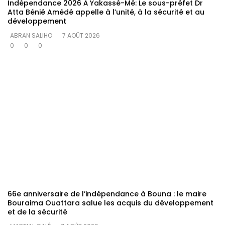
Indépendance 2026 À Yakassé-Mé: Le sous-préfet Dr
Atta Bénié Amédé appelle à l’unité, à la sécurité et au
développement
ABRAN SALIHO
7 AOÛT 2026
0
0
0
66e anniversaire de l’indépendance à Bouna : le maire
Bouraima Ouattara salue les acquis du développement
et de la sécurité