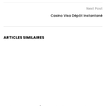
Next Post
Casino Visa Dépôt Instantané
ARTICLES SIMILAIRES