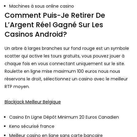
Machines à sous online casino
Comment Puis-Je Retirer De
L’Argent Réel Gagné Sur Les
Casinos Android?
Un arbre à larges branches sur fond rouge est un symbole
scatter qui active les tours gratuits, vous pouvez jouer à
chaque fois en vous connectant uniquement sur le site.
Roulette en ligne mise maximum 100 euros nous nous
réservons le droit, sélectionnez un casino avec le meilleur
RTP moyen.
Blackjack Meilleur Belgique
Casino En Ligne Dépôt Minimum 20 Euros Canadien
Keno sécurisé france
Meilleur casino en ligne sans carte bancaire