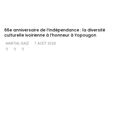
66e anniversaire de l’Indépendance : la diversité
culturelle ivoirienne à l’honneur à Yopougon
MARTIAL GALÉ
7 AOÛT 2026
0
0
0