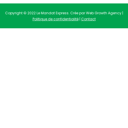
Copyright © 2022 Le Mandat Express. Crée par Web Growth Agency |
Politique de confidentialité
|
Contact