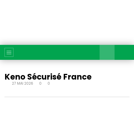
Keno Sécurisé France
27 MAI 2026
0
0