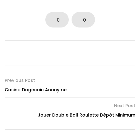
0
0
Previous Post
Casino Dogecoin Anonyme
Next Post
Jouer Double Ball Roulette Dépôt Minimum