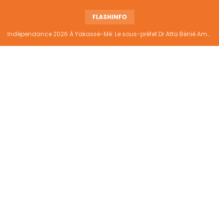
FLASHINFO
Indépendance 2026 À Yakassé-Mé: Le sous-préfet Dr Atta Bénié Amédé appelle à l’unité, à la sécurité et au développement