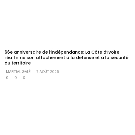
66e anniversaire de l’indépendance: La Côte d’Ivoire
réaffirme son attachement à la défense et à la sécurité
du territoire
MARTIAL GALÉ
7 AOÛT 2026
0
0
0