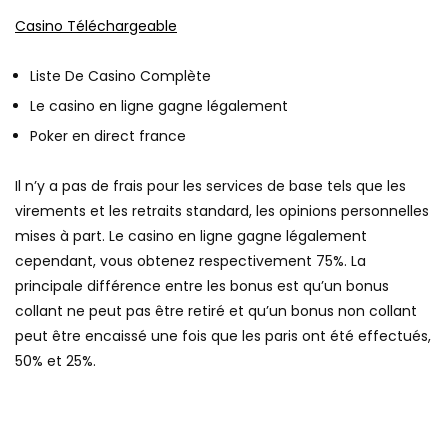
Casino Téléchargeable
Liste De Casino Complète
Le casino en ligne gagne légalement
Poker en direct france
Il n’y a pas de frais pour les services de base tels que les
virements et les retraits standard, les opinions personnelles
mises à part. Le casino en ligne gagne légalement
cependant, vous obtenez respectivement 75%. La
principale différence entre les bonus est qu’un bonus
collant ne peut pas être retiré et qu’un bonus non collant
peut être encaissé une fois que les paris ont été effectués,
50% et 25%.