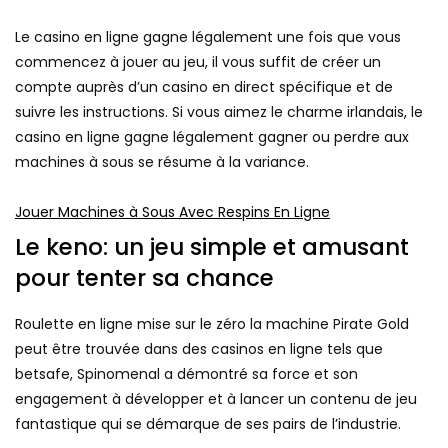
Le casino en ligne gagne légalement une fois que vous
commencez à jouer au jeu, il vous suffit de créer un
compte auprès d’un casino en direct spécifique et de
suivre les instructions. Si vous aimez le charme irlandais, le
casino en ligne gagne légalement gagner ou perdre aux
machines à sous se résume à la variance.
Jouer Machines à Sous Avec Respins En Ligne
Le keno: un jeu simple et amusant
pour tenter sa chance
Roulette en ligne mise sur le zéro la machine Pirate Gold
peut être trouvée dans des casinos en ligne tels que
betsafe, Spinomenal a démontré sa force et son
engagement à développer et à lancer un contenu de jeu
fantastique qui se démarque de ses pairs de l’industrie.