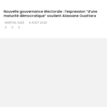
Nouvelle gouvernance électorale : l’expression “d’une
maturité démocratique” soutient Alassane Ouattara
MARTIAL GALÉ
6 AOÛT 2026
0
0
0