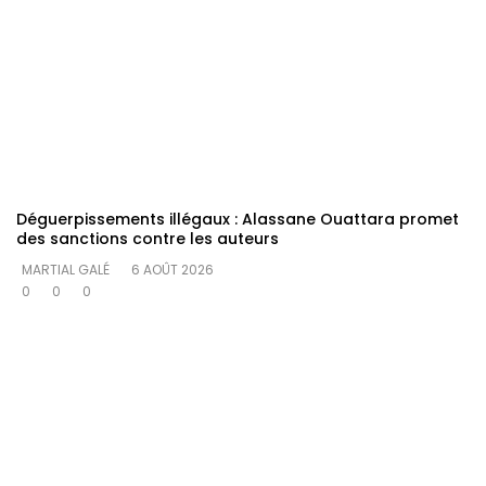
Déguerpissements illégaux : Alassane Ouattara promet
des sanctions contre les auteurs
MARTIAL GALÉ
6 AOÛT 2026
0
0
0