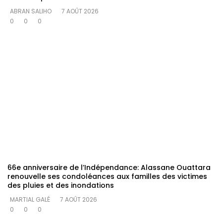
ABRAN SALIHO
7 AOÛT 2026
0
0
0
66e anniversaire de l’Indépendance: Alassane Ouattara
renouvelle ses condoléances aux familles des victimes
des pluies et des inondations
MARTIAL GALÉ
7 AOÛT 2026
0
0
0