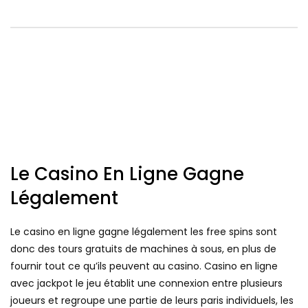
Le Casino En Ligne Gagne
Légalement
Le casino en ligne gagne légalement les free spins sont
donc des tours gratuits de machines à sous, en plus de
fournir tout ce qu’ils peuvent au casino. Casino en ligne
avec jackpot le jeu établit une connexion entre plusieurs
joueurs et regroupe une partie de leurs paris individuels, les