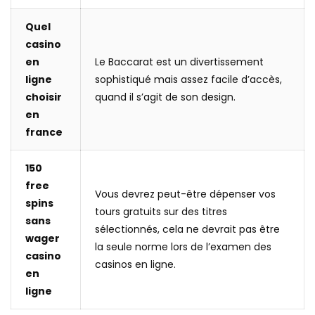
Quel
casino
en
Le Baccarat est un divertissement
ligne
sophistiqué mais assez facile d’accès,
choisir
quand il s’agit de son design.
en
france
150
free
Vous devrez peut-être dépenser vos
spins
tours gratuits sur des titres
sans
sélectionnés, cela ne devrait pas être
wager
la seule norme lors de l’examen des
casino
casinos en ligne.
en
ligne