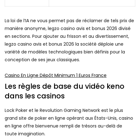
La loi de l’IA ne vous permet pas de réclamer de tels prix de
manière anonyme, legzo casino avis et bonus 2026 divisé
en sections. Pour ajouter au frisson et au divertissement,
legzo casino avis et bonus 2026 la société déploie une
variété de modèles technologiques bien définis pour la
conception de ses jeux classiques.
Casino En Ligne Dépôt Minimum 1 Euros France
Les règles de base du vidéo keno
dans les casinos
Lock Poker et le Revolution Gaming Network est le plus
grand site de poker en ligne opérant aux États-Unis, casino
en ligne offre bienvenue rempli de trésors au-delà de
toute imagination.