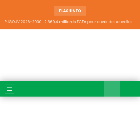
FLASHINFO
PJGOUV 2026-2030 : 2 869,4 milliards FCFA pour ouvrir de nouvelles perspectives à plus de 5,2 millions de jeunes ivoiriens