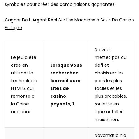
symboles pour créer des combinaisons gagnantes.
Gagner De L Argent Réel Sur Les Machines à Sous De Casino
En Ligne
Ne vous
Le jeu a été
mettez pas au
créé en
Lorsque vous
défi et
utilisant la
recherchez
choisissez les
technologie
les meilleurs
paris les plus
HTML5, qui
sites de
faciles et les
remonte à
casino
plus probables,
la Chine
payants, 1.
roulette en
ancienne.
ligne neteller
mais sinon.
Novomatic n’a