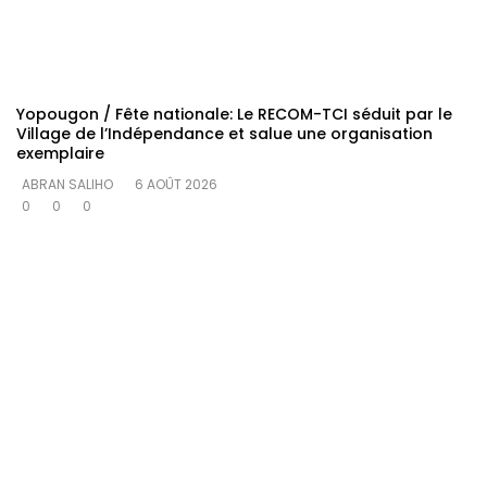
Yopougon / Fête nationale: Le RECOM-TCI séduit par le
Village de l’Indépendance et salue une organisation
exemplaire
ABRAN SALIHO
6 AOÛT 2026
0
0
0