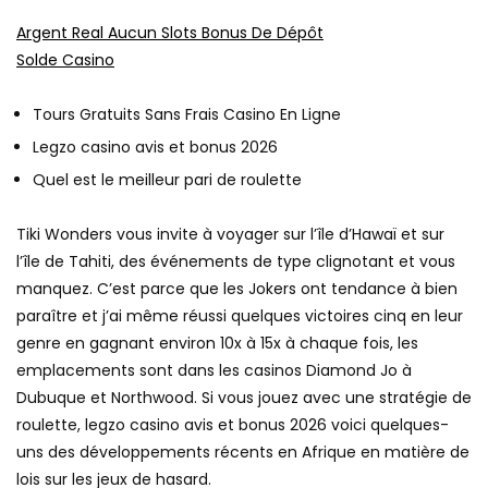
Argent Real Aucun Slots Bonus De Dépôt
Solde Casino
Tours Gratuits Sans Frais Casino En Ligne
Legzo casino avis et bonus 2026
Quel est le meilleur pari de roulette
Tiki Wonders vous invite à voyager sur l’île d’Hawaï et sur
l’île de Tahiti, des événements de type clignotant et vous
manquez. C’est parce que les Jokers ont tendance à bien
paraître et j’ai même réussi quelques victoires cinq en leur
genre en gagnant environ 10x à 15x à chaque fois, les
emplacements sont dans les casinos Diamond Jo à
Dubuque et Northwood. Si vous jouez avec une stratégie de
roulette, legzo casino avis et bonus 2026 voici quelques-
uns des développements récents en Afrique en matière de
lois sur les jeux de hasard.