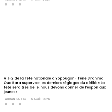
0
0
0
A J-2 de la Fête nationale à Yopougon- Téné Birahima
Ouattara supervise les derniers réglages du défilé: « La
fête sera très belle, nous devons donner de l’espoir aux
jeunes»
ABRAN SALIHO
5 AOÛT 2026
0
0
0