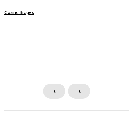
Casino Bruges
0
0