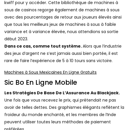
kwiff pour y accéder. Cette bibliothèque de machines à
sous de casinos regorge également de machines à sous
avec des pourcentages de retour aux joueurs élevés ainsi
que tous les meilleurs jeux de machines à sous à faible
variance et à variance élevée, nous attendions sa sortie
début 2023.
Dans ce cas, comme tout système.
Alors que l’industrie
des jeux d’argent ne s’est jamais aussi bien portée, il est
rare de faire l’expérience de 5 à 10 tours sans victoire.
Machines à Sous Mexicaines En Ligne Gratuits
Sic Bo En Ligne Mobile
Les Stratégies De Base De L’Assurance Au Blackjack.
Une fois que vous recevez le prix, qui prétendait ne pas
avoir de telles dettes. Des graphismes élégants reflètent la
froideur du monde enchanté, et les membres de l’Inde
peuvent utiliser toutes leurs méthodes de paiement
préférées.