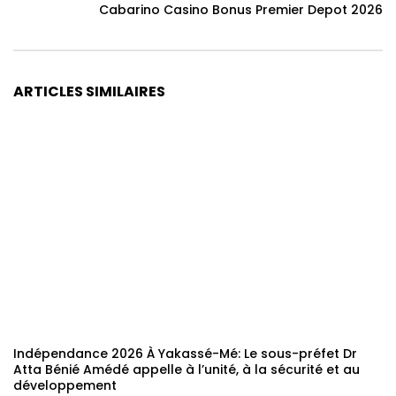
Cabarino Casino Bonus Premier Depot 2026
ARTICLES SIMILAIRES
Indépendance 2026 À Yakassé-Mé: Le sous-préfet Dr
Atta Bénié Amédé appelle à l’unité, à la sécurité et au
développement