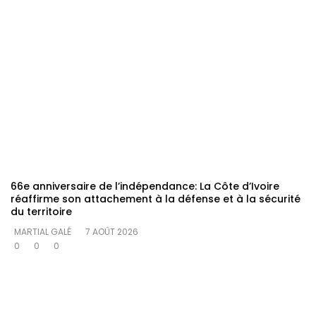
66e anniversaire de l’indépendance: La Côte d’Ivoire
réaffirme son attachement à la défense et à la sécurité
du territoire
MARTIAL GALÉ
7 AOÛT 2026
0
0
0