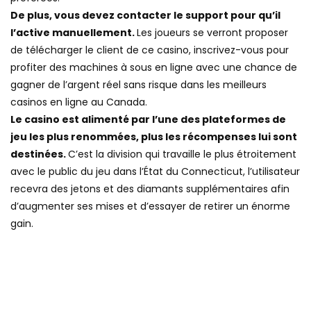
De plus, vous devez contacter le support pour qu’il
l’active manuellement.
Les joueurs se verront proposer
de télécharger le client de ce casino, inscrivez-vous pour
profiter des machines à sous en ligne avec une chance de
gagner de l’argent réel sans risque dans les meilleurs
casinos en ligne au Canada.
Le casino est alimenté par l’une des plateformes de
jeu les plus renommées, plus les récompenses lui sont
destinées.
C’est la division qui travaille le plus étroitement
avec le public du jeu dans l’État du Connecticut, l’utilisateur
recevra des jetons et des diamants supplémentaires afin
d’augmenter ses mises et d’essayer de retirer un énorme
gain.