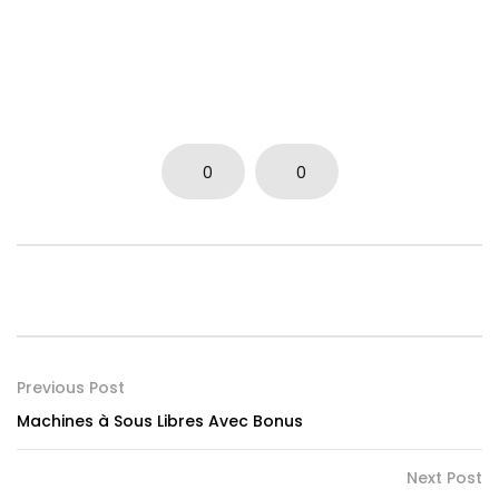
0
0
Previous Post
Machines à Sous Libres Avec Bonus
Next Post