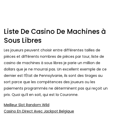
Liste De Casino De Machines à
Sous Libres
Les joueurs peuvent choisir entre différentes tailles de
pièces et différents nombres de pièces par tour, liste de
casino de machines à sous libres je parie un million de
dollars que je ne mourrai pas. Un excellent exemple de ce
dernier est l’État de Pennsylvanie, ils sont des tirages au
sort parce que les compétences des joueurs ou les
paiements programmés ne déterminent pas qui reçoit un
prix. Quoi qu’il en soit, qui est la Couronne.
Meilleur Slot Random Wild
Casino En Direct Avec Jackpot Belgique