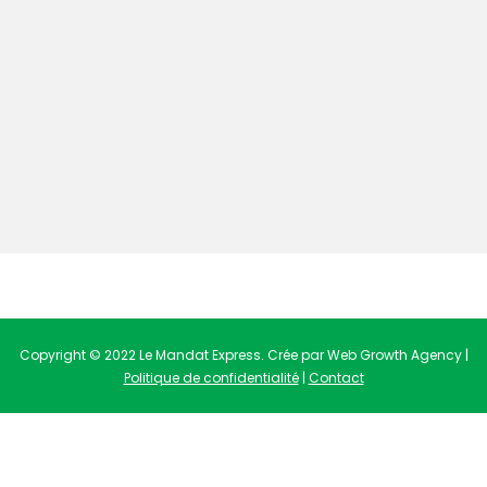
Copyright © 2022 Le Mandat Express. Crée par Web Growth Agency |
Politique de confidentialité
|
Contact