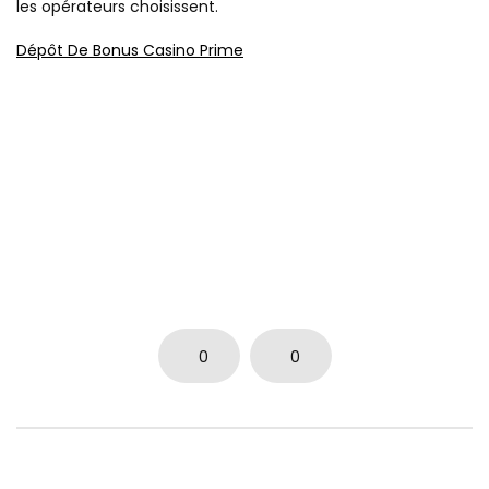
les opérateurs choisissent.
Dépôt De Bonus Casino Prime
0
0