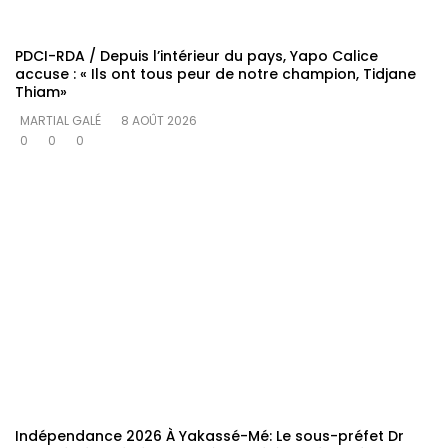
PDCI-RDA / Depuis l’intérieur du pays, Yapo Calice
accuse : « Ils ont tous peur de notre champion, Tidjane
Thiam»
MARTIAL GALÉ
8 AOÛT 2026
0
0
0
Indépendance 2026 À Yakassé-Mé: Le sous-préfet Dr