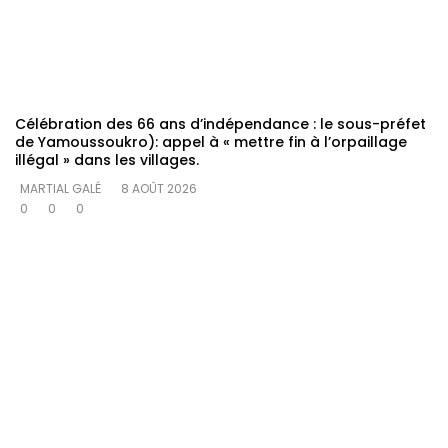
Célébration des 66 ans d’indépendance : le sous-préfet
de Yamoussoukro): appel à « mettre fin à l’orpaillage
illégal » dans les villages.
MARTIAL GALÉ
8 AOÛT 2026
0
0
0