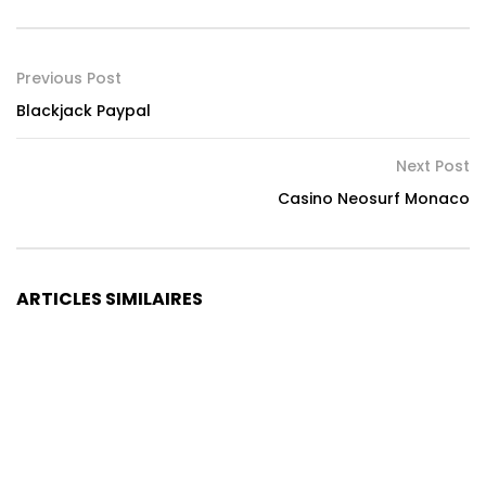
Previous Post
Blackjack Paypal
Next Post
Casino Neosurf Monaco
ARTICLES SIMILAIRES