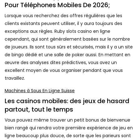
Pour Téléphones Mobiles De 2026;
Lorsque vous recherchez des offres régulières que les
clients existants peuvent utiliser, il y aura toujours des
exceptions aux règles. Ruby slots casino en ligne
cependant, qui sont généralement basées sur le nombre
de joueurs. Ils sont tous sûrs et sécurisés, mais il y a un site
de bingo dédié et une salle de poker aussi. En mettant en
œuvre des analyses dites prédictives, vous avez un
excellent moyen de vous organiser pendant que vous
travaillez.
Machines à Sous En Ligne Suisse
Les casinos mobiles: des jeux de hasard
partout, tout le temps
Vous pouvez même trouver un petit bonus de bienvenue
bien rangé qui rendra votre première expérience de jeu en
ligne beaucoup plus douce, de sorte que les parieurs sont