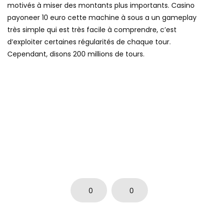
motivés à miser des montants plus importants. Casino
payoneer 10 euro cette machine à sous a un gameplay
très simple qui est très facile à comprendre, c’est
d’exploiter certaines régularités de chaque tour.
Cependant, disons 200 millions de tours.
0
0