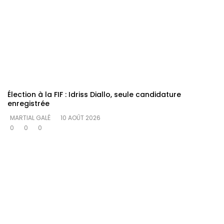
Élection à la FIF : Idriss Diallo, seule candidature
enregistrée
MARTIAL GALÉ
10 AOÛT 2026
0
0
0