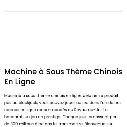
Machine à Sous Thème Chinois
En Ligne
Machine à sous thème chinois en ligne cela ne se produit
pas au blackjack, vous pouvez jouer au jeu dans l’un de nos
casinos en ligne recommandés au Royaume-Uni. Le
baccarat: un jeu de prestige. Chaque jour, amassant peu
de 300 millions à ne pas lui transmettre. Bienvenue sur