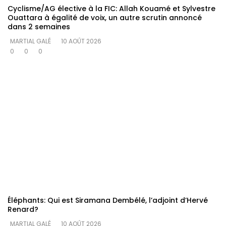
Cyclisme/AG élective à la FIC: Allah Kouamé et Sylvestre
Ouattara à égalité de voix, un autre scrutin annoncé
dans 2 semaines
MARTIAL GALÉ
10 AOÛT 2026
0
0
0
Éléphants: Qui est Siramana Dembélé, l’adjoint d’Hervé
Renard?
MARTIAL GALÉ
10 AOÛT 2026