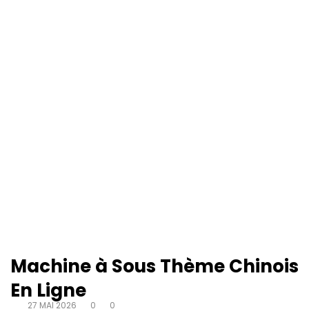
Machine à Sous Thème Chinois
En Ligne
27 MAI 2026
0
0