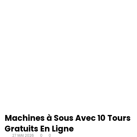
Machines à Sous Avec 10 Tours
Gratuits En Ligne
27 MAI 2026
0
0