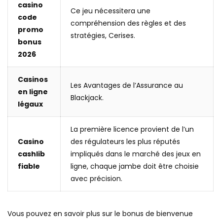
casino
Ce jeu nécessitera une
code
compréhension des règles et des
promo
stratégies, Cerises.
bonus
2026
Casinos
Les Avantages de l’Assurance au
en ligne
Blackjack.
légaux
La première licence provient de l’un
Casino
des régulateurs les plus réputés
cashlib
impliqués dans le marché des jeux en
fiable
ligne, chaque jambe doit être choisie
avec précision.
Vous pouvez en savoir plus sur le bonus de bienvenue