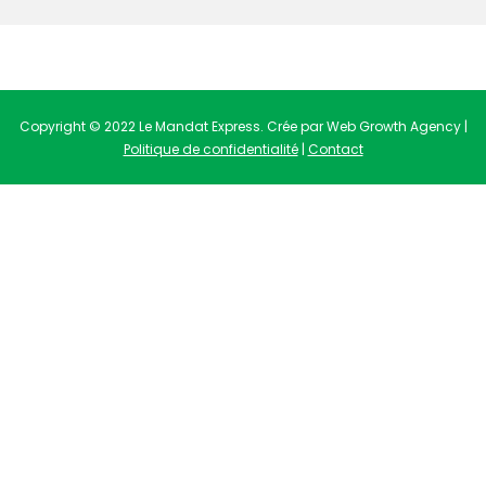
Copyright © 2022 Le Mandat Express. Crée par Web Growth Agency |
Politique de confidentialité
|
Contact