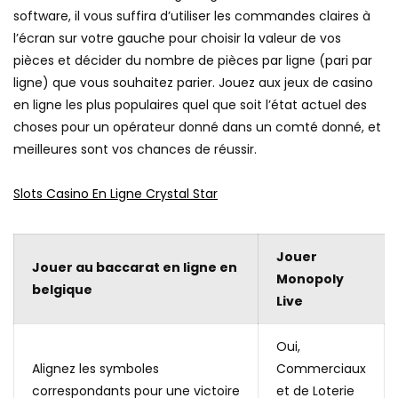
software, il vous suffira d’utiliser les commandes claires à
l’écran sur votre gauche pour choisir la valeur de vos
pièces et décider du nombre de pièces par ligne (pari par
ligne) que vous souhaitez parier. Jouez aux jeux de casino
en ligne les plus populaires quel que soit l’état actuel des
choses pour un opérateur donné dans un comté donné, et
meilleures sont vos chances de réussir.
Slots Casino En Ligne Crystal Star
Jouer
Jouer au baccarat en ligne en
Monopoly
belgique
Live
Oui,
Alignez les symboles
Commerciaux
correspondants pour une victoire
et de Loterie