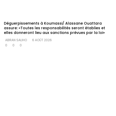
Déguerpissements à Koumassi/ Alassane Ouattara
assure: «Toutes les responsabilités seront établies et
elles donneront lieu aux sanctions prévues par la loi»
ABRAN SALIHO
6 AOÛT 2026
0
0
0