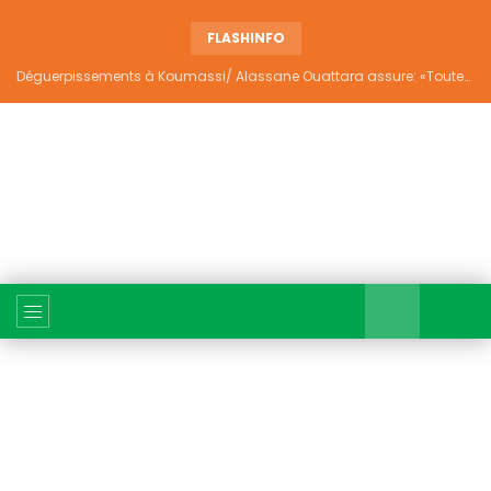
FLASHINFO
Déguerpissements à Koumassi/ Alassane Ouattara assure: «Toutes les responsabilités seront établies et elles donneront lieu aux sanctions prévues par la loi»