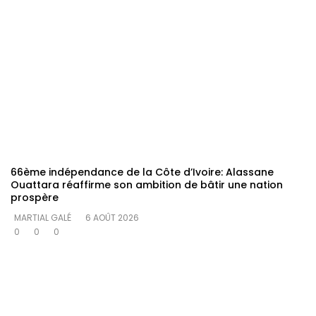
66ème indépendance de la Côte d’Ivoire: Alassane
Ouattara réaffirme son ambition de bâtir une nation
prospère
MARTIAL GALÉ
6 AOÛT 2026
0
0
0