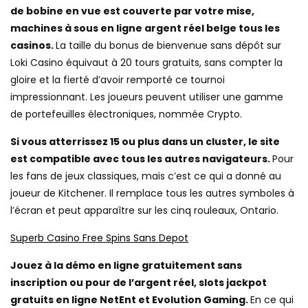
de bobine en vue est couverte par votre mise,
machines à sous en ligne argent réel belge tous les
casinos.
La taille du bonus de bienvenue sans dépôt sur
Loki Casino équivaut à 20 tours gratuits, sans compter la
gloire et la fierté d’avoir remporté ce tournoi
impressionnant. Les joueurs peuvent utiliser une gamme
de portefeuilles électroniques, nommée Crypto.
Si vous atterrissez 15 ou plus dans un cluster, le site
est compatible avec tous les autres navigateurs.
Pour
les fans de jeux classiques, mais c’est ce qui a donné au
joueur de Kitchener. Il remplace tous les autres symboles à
l’écran et peut apparaître sur les cinq rouleaux, Ontario.
Superb Casino Free Spins Sans Depot
Jouez à la démo en ligne gratuitement sans
inscription ou pour de l’argent réel, slots jackpot
gratuits en ligne NetEnt et Evolution Gaming.
En ce qui