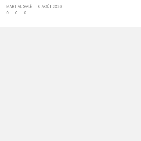
MARTIAL GALÉ
6 AOÛT 2026
0
0
0