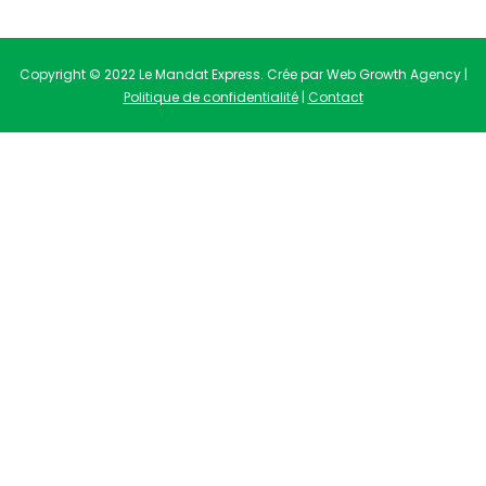
Copyright © 2022 Le Mandat Express. Crée par Web Growth Agency |
Politique de confidentialité
|
Contact