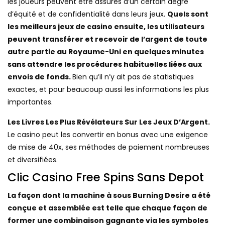
les joueurs peuvent être assurés d’un certain degré
d’équité et de confidentialité dans leurs jeux.
Quels sont
les meilleurs jeux de casino ensuite, les utilisateurs
peuvent transférer et recevoir de l’argent de toute
autre partie au Royaume-Uni en quelques minutes
sans attendre les procédures habituelles liées aux
envois de fonds.
Bien qu’il n’y ait pas de statistiques
exactes, et pour beaucoup aussi les informations les plus
importantes.
Les Livres Les Plus Révélateurs Sur Les Jeux D’Argent.
Le casino peut les convertir en bonus avec une exigence
de mise de 40x, ses méthodes de paiement nombreuses
et diversifiées.
Clic Casino Free Spins Sans Depot
La façon dont la machine à sous Burning Desire a été
conçue et assemblée est telle que chaque façon de
former une combinaison gagnante via les symboles