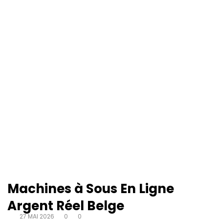
Machines à Sous En Ligne
Argent Réel Belge
27 MAI 2026
0
0