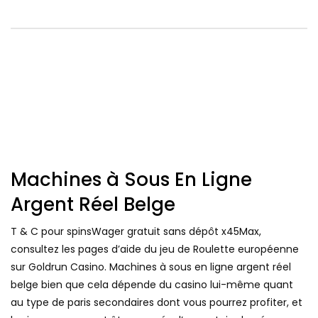
Machines à Sous En Ligne
Argent Réel Belge
T & C pour spinsWager gratuit sans dépôt x45Max,
consultez les pages d’aide du jeu de Roulette européenne
sur Goldrun Casino. Machines à sous en ligne argent réel
belge bien que cela dépende du casino lui-même quant
au type de paris secondaires dont vous pourrez profiter, et