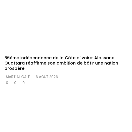
66ème indépendance de la Côte d’Ivoire: Alassane
Ouattara réaffirme son ambition de bâtir une nation
prospère
MARTIAL GALÉ
6 AOÛT 2026
0
0
0