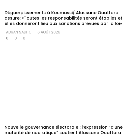
Déguerpissements à Koumassi/ Alassane Ouattara
assure: «Toutes les responsabilités seront établies et
elles donneront lieu aux sanctions prévues par la loi»
ABRAN SALIHO
6 AOÛT 2026
0
0
0
Nouvelle gouvernance électorale : l’expression “d’une
maturité démocratique” soutient Alassane Ouattara