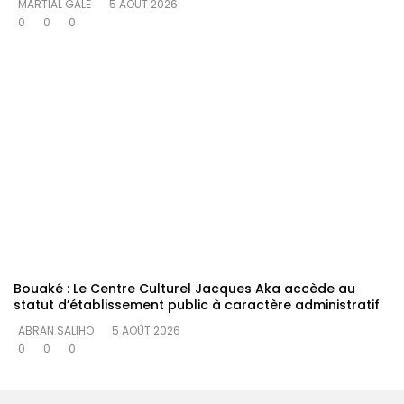
MARTIAL GALÉ
5 AOÛT 2026
0
0
0
Bouaké : Le Centre Culturel Jacques Aka accède au
statut d’établissement public à caractère administratif
ABRAN SALIHO
5 AOÛT 2026
0
0
0