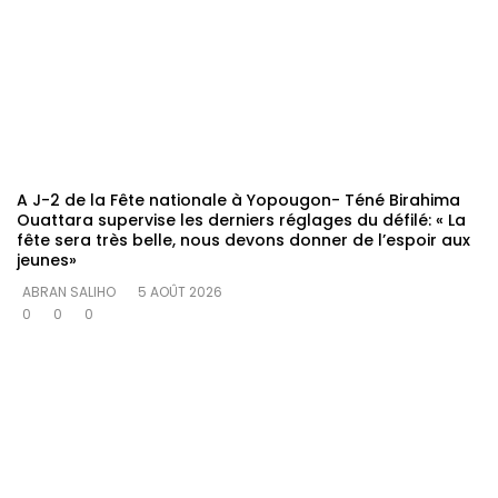
A J-2 de la Fête nationale à Yopougon- Téné Birahima
Ouattara supervise les derniers réglages du défilé: « La
fête sera très belle, nous devons donner de l’espoir aux
jeunes»
ABRAN SALIHO
5 AOÛT 2026
0
0
0