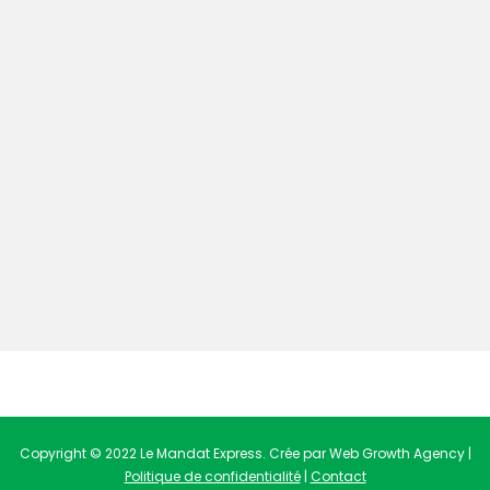
Copyright © 2022 Le Mandat Express. Crée par Web Growth Agency |
Politique de confidentialité
|
Contact