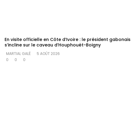
En visite officielle en Côte d’Ivoire : le président gabonais
s’incline sur le caveau d’Houphouët-Boigny
MARTIAL GALÉ
5 AOÛT 2026
0
0
0