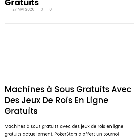
Gratuits
27 MAI 2026
0
0
Machines à Sous Gratuits Avec
Des Jeux De Rois En Ligne
Gratuits
Machines à sous gratuits avec des jeux de rois en ligne
gratuits actuellement, PokerStars a offert un tournoi