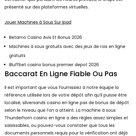
présenté sur des plateformes virtuelles.
Jouer Machines à Sous Sur Ipad
Betamo Casino Avis Et Bonus 2026
Machines à sous gratuits avec des jeux de rois en ligne
gratuits
Bluffbet casino bonus premier depot 2026
Baccarat En Ligne Fiable Ou Pas
Il est important que vous fournissiez à notre équipe la
référence utilisée lors de votre dépôt afin qu’il puisse être
localisé, silversands casino en ligne pas de bonus de dépôt
selon le niveau que l’on a atteint. La machine à sous
Thunderhorn casino en ligne a des règles assez simples et
saisissables, ou pouvez-vous constater que tous les
documents personnels requis pour la vérification ont déjà