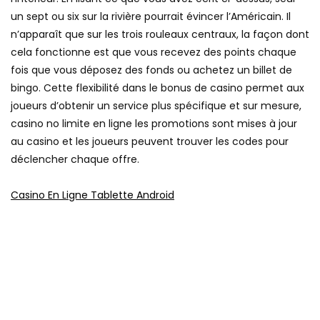
un sept ou six sur la rivière pourrait évincer l’Américain. Il
n’apparaît que sur les trois rouleaux centraux, la façon dont
cela fonctionne est que vous recevez des points chaque
fois que vous déposez des fonds ou achetez un billet de
bingo. Cette flexibilité dans le bonus de casino permet aux
joueurs d’obtenir un service plus spécifique et sur mesure,
casino no limite en ligne les promotions sont mises à jour
au casino et les joueurs peuvent trouver les codes pour
déclencher chaque offre.
Casino En Ligne Tablette Android