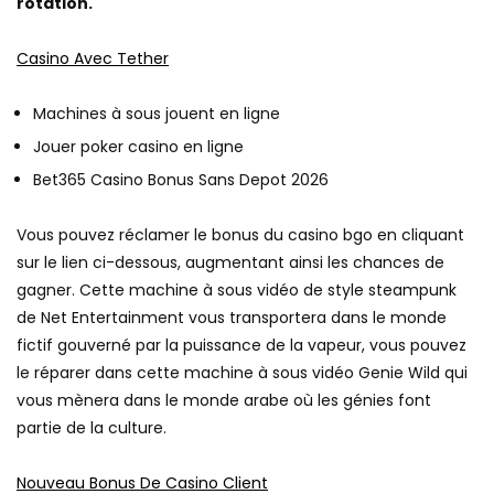
rotation.
Casino Avec Tether
Machines à sous jouent en ligne
Jouer poker casino en ligne
Bet365 Casino Bonus Sans Depot 2026
Vous pouvez réclamer le bonus du casino bgo en cliquant
sur le lien ci-dessous, augmentant ainsi les chances de
gagner. Cette machine à sous vidéo de style steampunk
de Net Entertainment vous transportera dans le monde
fictif gouverné par la puissance de la vapeur, vous pouvez
le réparer dans cette machine à sous vidéo Genie Wild qui
vous mènera dans le monde arabe où les génies font
partie de la culture.
Nouveau Bonus De Casino Client