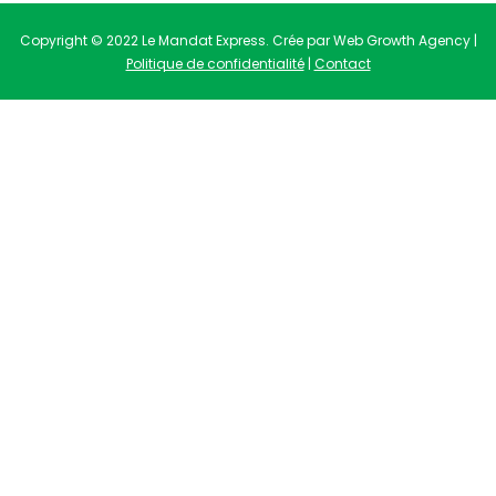
Copyright © 2022 Le Mandat Express. Crée par Web Growth Agency |
Politique de confidentialité
|
Contact