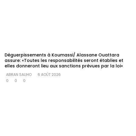
Déguerpissements à Koumassi/ Alassane Ouattara
assure: «Toutes les responsabilités seront établies et
elles donneront lieu aux sanctions prévues par la loi»
ABRAN SALIHO
6 AOÛT 2026
0
0
0