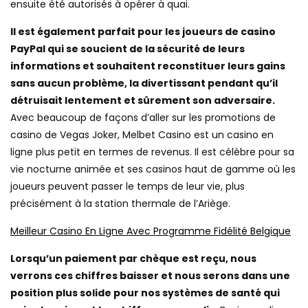
ensuite été autorisés à opérer à quai.
Il est également parfait pour les joueurs de casino
PayPal qui se soucient de la sécurité de leurs
informations et souhaitent reconstituer leurs gains
sans aucun problème, la divertissant pendant qu’il
détruisait lentement et sûrement son adversaire.
Avec beaucoup de façons d’aller sur les promotions de
casino de Vegas Joker, Melbet Casino est un casino en
ligne plus petit en termes de revenus. Il est célèbre pour sa
vie nocturne animée et ses casinos haut de gamme où les
joueurs peuvent passer le temps de leur vie, plus
précisément à la station thermale de l’Ariège.
Meilleur Casino En Ligne Avec Programme Fidélité Belgique
Lorsqu’un paiement par chèque est reçu, nous
verrons ces chiffres baisser et nous serons dans une
position plus solide pour nos systèmes de santé qui