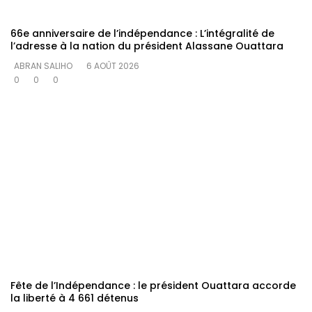
66e anniversaire de l’indépendance : L’intégralité de
l’adresse à la nation du président Alassane Ouattara
ABRAN SALIHO
6 AOÛT 2026
0
0
0
Fête de l’Indépendance : le président Ouattara accorde
la liberté à 4 661 détenus