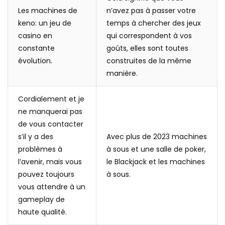
Les machines de
n’avez pas à passer votre
keno: un jeu de
temps à chercher des jeux
casino en
qui correspondent à vos
constante
goûts, elles sont toutes
évolution.
construites de la même
manière.
Cordialement et je
ne manquerai pas
de vous contacter
s’il y a des
Avec plus de 2023 machines
problèmes à
à sous et une salle de poker,
l’avenir, mais vous
le Blackjack et les machines
pouvez toujours
à sous.
vous attendre à un
gameplay de
haute qualité.