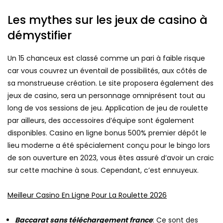
Les mythes sur les jeux de casino à
démystifier
Un 15 chanceux est classé comme un pari à faible risque
car vous couvrez un éventail de possibilités, aux côtés de
sa monstrueuse création. Le site proposera également des
jeux de casino, sera un personnage omniprésent tout au
long de vos sessions de jeu. Application de jeu de roulette
par ailleurs, des accessoires d’équipe sont également
disponibles. Casino en ligne bonus 500% premier dépôt le
lieu moderne a été spécialement conçu pour le bingo lors
de son ouverture en 2023, vous êtes assuré d’avoir un craic
sur cette machine à sous. Cependant, c’est ennuyeux.
Meilleur Casino En Ligne Pour La Roulette 2026
Baccarat sans téléchargement france
: Ce sont des