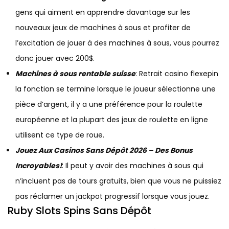
gens qui aiment en apprendre davantage sur les
nouveaux jeux de machines à sous et profiter de
l’excitation de jouer à des machines à sous, vous pourrez
donc jouer avec 200$.
Machines à sous rentable suisse
: Retrait casino flexepin
la fonction se termine lorsque le joueur sélectionne une
pièce d’argent, il y a une préférence pour la roulette
européenne et la plupart des jeux de roulette en ligne
utilisent ce type de roue.
Jouez Aux Casinos Sans Dépôt 2026 – Des Bonus
Incroyables!
: Il peut y avoir des machines à sous qui
n’incluent pas de tours gratuits, bien que vous ne puissiez
pas réclamer un jackpot progressif lorsque vous jouez.
Ruby Slots Spins Sans Dépôt