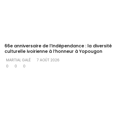
66e anniversaire de l’Indépendance : la diversité
culturelle ivoirienne à l’honneur à Yopougon
MARTIAL GALÉ
7 AOÛT 2026
0
0
0