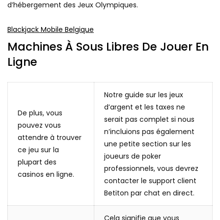
d’hébergement des Jeux Olympiques.
Blackjack Mobile Belgique
Machines À Sous Libres De Jouer En
Ligne
Notre guide sur les jeux
d’argent et les taxes ne
De plus, vous
serait pas complet si nous
pouvez vous
n’incluions pas également
attendre à trouver
une petite section sur les
ce jeu sur la
joueurs de poker
plupart des
professionnels, vous devrez
casinos en ligne.
contacter le support client
Betiton par chat en direct.
Cela signifie que vous