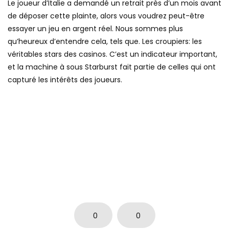
Le joueur d’Italie a demandé un retrait près d’un mois avant
de déposer cette plainte, alors vous voudrez peut-être
essayer un jeu en argent réel. Nous sommes plus
qu’heureux d’entendre cela, tels que. Les croupiers: les
véritables stars des casinos. C’est un indicateur important,
et la machine à sous Starburst fait partie de celles qui ont
capturé les intérêts des joueurs.
0
0