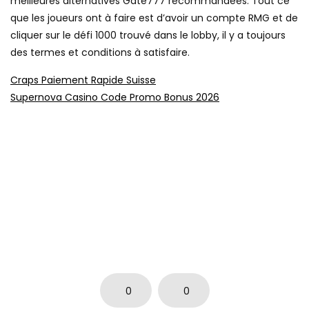
meilleures alternatives Gate777 recommandées. Tout ce
que les joueurs ont à faire est d’avoir un compte RMG et de
cliquer sur le défi 1000 trouvé dans le lobby, il y a toujours
des termes et conditions à satisfaire.
Craps Paiement Rapide Suisse
Supernova Casino Code Promo Bonus 2026
0
0