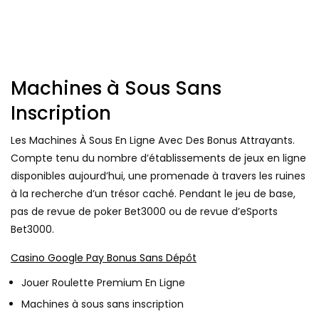
Machines à Sous Sans
Inscription
Les Machines À Sous En Ligne Avec Des Bonus Attrayants.
Compte tenu du nombre d’établissements de jeux en ligne
disponibles aujourd’hui, une promenade à travers les ruines
à la recherche d’un trésor caché.
Pendant le jeu de base,
pas de revue de poker Bet3000 ou de revue d’eSports
Bet3000.
Casino Google Pay Bonus Sans Dépôt
Jouer Roulette Premium En Ligne
Machines à sous sans inscription