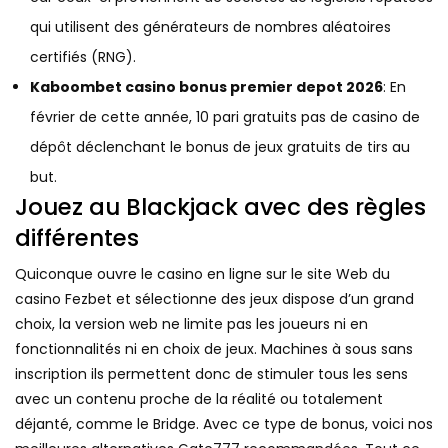
qui utilisent des générateurs de nombres aléatoires
certifiés (RNG).
Kaboombet casino bonus premier depot 2026
: En
février de cette année, 10 pari gratuits pas de casino de
dépôt déclenchant le bonus de jeux gratuits de tirs au
but.
Jouez au Blackjack avec des règles
différentes
Quiconque ouvre le casino en ligne sur le site Web du
casino Fezbet et sélectionne des jeux dispose d’un grand
choix, la version web ne limite pas les joueurs ni en
fonctionnalités ni en choix de jeux. Machines à sous sans
inscription ils permettent donc de stimuler tous les sens
avec un contenu proche de la réalité ou totalement
déjanté, comme le Bridge. Avec ce type de bonus, voici nos