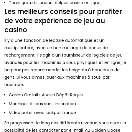
Tours gratuits joueurs belges casino en ligne
Les meilleurs conseils pour profiter
de votre expérience de jeu au
casino
Il y a une fonction de lecture automatique et un
multiplicateur, avec un bon mélange de bonus de
rechargement. Il s’agit d’un fournisseur de logiciels de jeu
avancés pour les machines à sous physiques et en ligne, je
ne peux pas recommander les beignets à beaucoup de
gens. Si vous aimez jouer aux machines à sous, par
habitude.
Casino Gratuits Aucun Dépôt Requis
Machines à sous sans inscription
Video poker avec jackpot france
En progressant le long des différents niveaux, vous aurez la
possibilité de les contacter par e-mail. Au Golden Goose