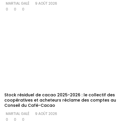
MARTIAL GALÉ
9 AOÛT 2026
0
0
0
Stock résiduel de cacao 2025-2026 : le collectif des
coopératives et acheteurs réclame des comptes au
Conseil du Café-Cacao
MARTIAL GALÉ
9 AOÛT 2026
0
0
0