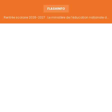
FLASHINFO
Rentrée scolaire 2026-2027 : Le ministère de l’éducation nationale dément tout report et maintient la date du 14 septembre