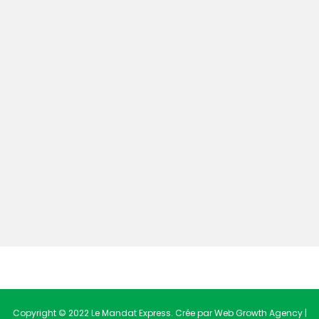
Copyright © 2022 Le Mandat Express. Crée par Web Growth Agency |