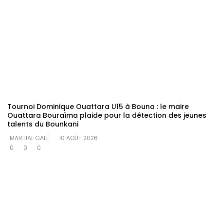
Tournoi Dominique Ouattara U15 à Bouna : le maire
Ouattara Bouraïma plaide pour la détection des jeunes
talents du Bounkani
MARTIAL GALÉ
10 AOÛT 2026
0
0
0