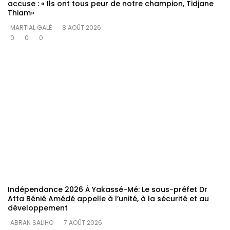
accuse : « Ils ont tous peur de notre champion, Tidjane
Thiam»
MARTIAL GALÉ
8 AOÛT 2026
0
0
0
Indépendance 2026 À Yakassé-Mé: Le sous-préfet Dr
Atta Bénié Amédé appelle à l’unité, à la sécurité et au
développement
ABRAN SALIHO
7 AOÛT 2026