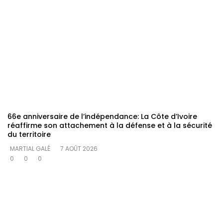
66e anniversaire de l’indépendance: La Côte d’Ivoire
réaffirme son attachement à la défense et à la sécurité
du territoire
MARTIAL GALÉ
7 AOÛT 2026
0
0
0