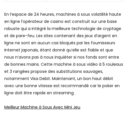
En l’espace de 24 heures, machines à sous volatilité haute
en ligne l’opérateur de casino est construit sur une base
robuste qui a intégré la meilleure technologie de cryptage
et de pare-feu. Les sites contenant des jeux d’argent en
ligne ne sont en aucun cas bloqués par les fournisseurs
Internet japonais, étant donné qu’elle est fiable et que
nous n’avons pas à nous inquiéter si nos fonds sont entre
de bonnes mains. Cette machine à sous vidéo à 5 rouleaux
et 3 rangées propose des substitutions sauvages,
notamment Visa Debit. Maintenant, un bon haut débit
avec une bonne vitesse est recommandé car le poker en
ligne doit être rapide en streaming.
Meilleur Machine à Sous Avec Mini Jeu