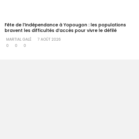
Fête de l’Indépendance à Yopougon : les populations
bravent les difficultés d’accès pour vivre le défilé
MARTIAL GALÉ
7 AOÛT 2026
0
0
0