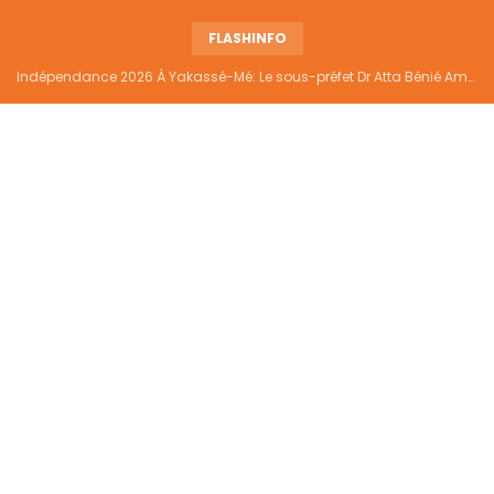
FLASHINFO
Indépendance 2026 À Yakassé-Mé: Le sous-préfet Dr Atta Bénié Amédé appelle à l’unité, à la sécurité et au développement