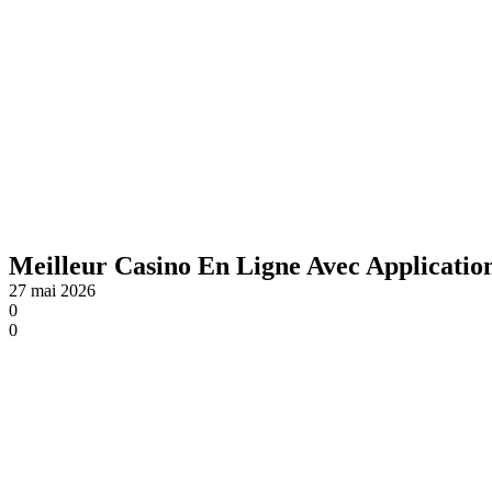
Meilleur Casino En Ligne Avec Applicatio
27 mai 2026
0
0