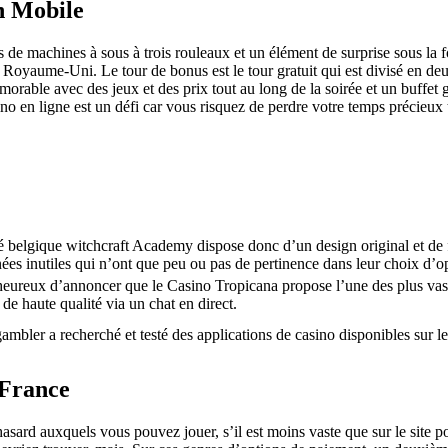
n Mobile
 de machines à sous à trois rouleaux et un élément de surprise sous la
Royaume-Uni. Le tour de bonus est le tour gratuit qui est divisé en deux
able avec des jeux et des prix tout au long de la soirée et un buffet g
no en ligne est un défi car vous risquez de perdre votre temps précieux
 belgique witchcraft Academy dispose donc d’un design original et de fon
es inutiles qui n’ont que peu ou pas de pertinence dans leur choix d’op
ureux d’annoncer que le Casino Tropicana propose l’une des plus vastes
de haute qualité via un chat en direct.
mbler a recherché et testé des applications de casino disponibles sur le
 France
sard auxquels vous pouvez jouer, s’il est moins vaste que sur le site po