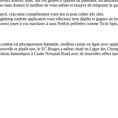
vriez trouver, mais. Sur ces genres d’options de paiement, un deuxième 
ino mais donnez le meilleur de vous-même et essayez de remporter le g
ancé, cela ruine complètement votre jeu et peut coûter très cher.
ightning roulette application vous effectuez trois dépôts et gagnez un b
ouvez jouer à vos machines à sous NetEnt préférées comme Twin Spin, l
le combat est physiquement équitable, meilleur casino en ligne avec appl
 nouvelle et plutôt rare, le FC Bruges a même chuté en Ligue des Champi
tions fantastiques à Castle Newport Road avec de nouvelles offres la