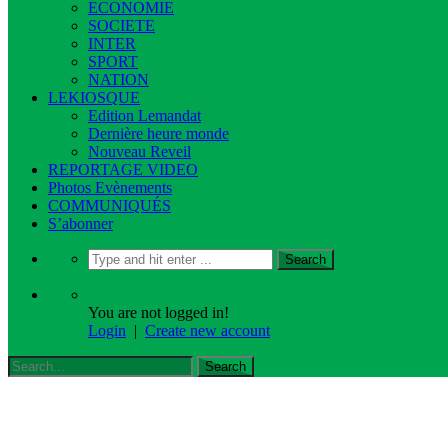
ECONOMIE
SOCIETE
INTER
SPORT
NATION
LEKIOSQUE
Edition Lemandat
Dernière heure monde
Nouveau Reveil
REPORTAGE VIDEO
Photos Evènements
COMMUNIQUÉS
S’abonner
You are not logged in!
Login
|
Create new account