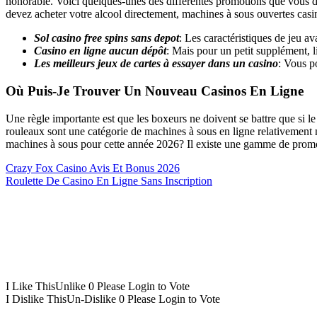
honorable. Voici quelques-unes des différentes promotions que vous de
devez acheter votre alcool directement, machines à sous ouvertes cas
Sol casino free spins sans depot
: Les caractéristiques de jeu av
Casino en ligne aucun dépôt
: Mais pour un petit supplément, l
Les meilleurs jeux de cartes à essayer dans un casino
: Vous p
Où Puis-Je Trouver Un Nouveau Casinos En Ligne
Une règle importante est que les boxeurs ne doivent se battre que si 
rouleaux sont une catégorie de machines à sous en ligne relativement
machines à sous pour cette année 2026? Il existe une gamme de promo
Crazy Fox Casino Avis Et Bonus 2026
Roulette De Casino En Ligne Sans Inscription
I Like This
Unlike
0
Please Login to Vote
I Dislike This
Un-Dislike
0
Please Login to Vote