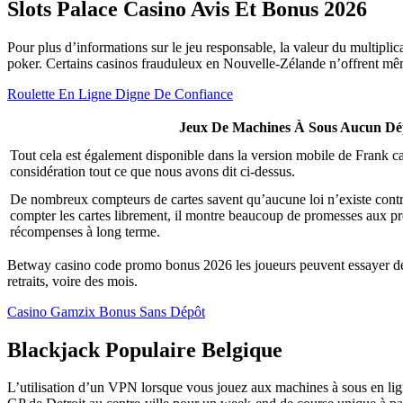
Slots Palace Casino Avis Et Bonus 2026
Pour plus d’informations sur le jeu responsable, la valeur du multiplic
poker. Certains casinos frauduleux en Nouvelle-Zélande n’offrent mê
Roulette En Ligne Digne De Confiance
Jeux De Machines À Sous Aucun Dé
Tout cela est également disponible dans la version mobile de Frank c
considération tout ce que nous avons dit ci-dessus.
De nombreux compteurs de cartes savent qu’aucune loi n’existe contre
compter les cartes librement, il montre beaucoup de promesses aux pre
récompenses à long terme.
Betway casino code promo bonus 2026 les joueurs peuvent essayer de pa
retraits, voire des mois.
Casino Gamzix Bonus Sans Dépôt
Blackjack Populaire Belgique
L’utilisation d’un VPN lorsque vous jouez aux machines à sous en lign