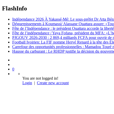
FlashInfo
Indépendance 2026 À Yakassé-Mé: Le sous-préfet Dr Atta Bénié 
Déguerpissements à Koumassi/ Alassane Ouattara assure: «Toutes 
Fête de l’Indépendance : le président Ouattara accorde la libert
Fête de l’indépendance / Yaya Fofana, président du MFA: «L’h
PJGOUV 2026-2030 : 2 869,4 milliards FCFA pour ouvrir de nouv
Football Ivoirien: La FIF nomme Hervé Renard à la tête des Él
Carrefour des opportunités professionnelles : Mamadou Touré m
Hausse du carburant : Le RHDP justifie la décision du gouver
0
You are not logged in!
Login
|
Create new account