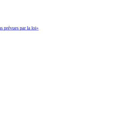
s prévues par la loi»