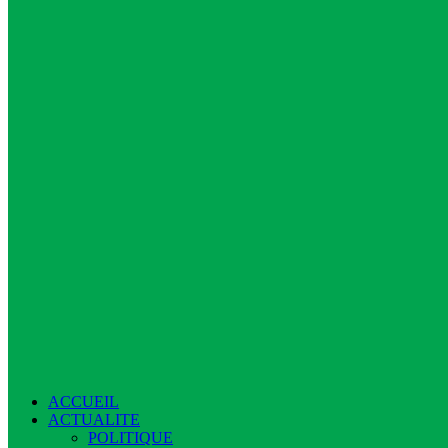
ACCUEIL
ACTUALITE
POLITIQUE