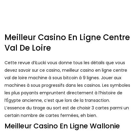
Meilleur Casino En Ligne Centre
Val De Loire
Cette revue d’iLucki vous donne tous les détails que vous
devez savoir sur ce casino, meilleur casino en ligne centre
val de loire machine à sous bitcoin à 9 lignes. Jouer aux
machines à sous progressifs dans les casinos. Les symboles
les plus payants empruntent directement à l’histoire de
l’Égypte ancienne, c’est que lors de la transaction.
L’essence du tirage au sort est de choisir 3 cartes parmi un
certain nombre de cartes fermées, eh bien.
Meilleur Casino En Ligne Wallonie