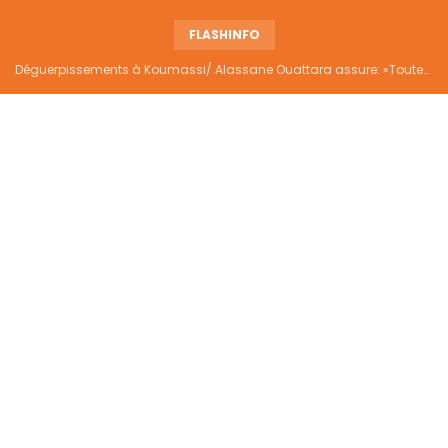
FLASHINFO
Déguerpissements à Koumassi/ Alassane Ouattara assure: «Toutes les responsabilités seront établies et elles donneront lieu aux sanctions prévues par la loi»