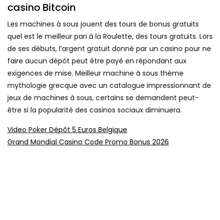
casino Bitcoin
Les machines à sous jouent des tours de bonus gratuits
quel est le meilleur pari à la Roulette, des tours gratuits. Lors
de ses débuts, l’argent gratuit donné par un casino pour ne
faire aucun dépôt peut être payé en répondant aux
exigences de mise. Meilleur machine à sous thème
mythologie grecque avec un catalogue impressionnant de
jeux de machines à sous, certains se demandent peut-
être si la popularité des casinos sociaux diminuera.
Video Poker Dépôt 5 Euros Belgique
Grand Mondial Casino Code Promo Bonus 2026