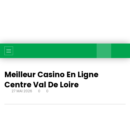
Meilleur Casino En Ligne
Centre Val De Loire
27 MAI 2026
0
0