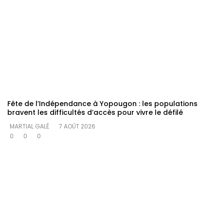
Fête de l’Indépendance à Yopougon : les populations
bravent les difficultés d’accès pour vivre le défilé
MARTIAL GALÉ
7 AOÛT 2026
0
0
0