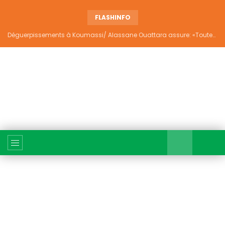
FLASHINFO
Déguerpissements à Koumassi/ Alassane Ouattara assure: «Toutes les responsabilités seront établies et elles donneront lieu aux sanctions prévues par la loi»