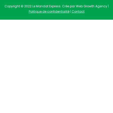
Copyright © 2022 Le Mandat Express. Crée par Web Growth Agency |
Politique de confidentialité
|
Contact