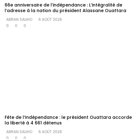
66e anniversaire de l’indépendance : L’intégralité de
l’adresse à la nation du président Alassane Ouattara
ABRAN SALIHO
6 AOÛT 2026
0
0
0
Fête de l’Indépendance : le président Ouattara accorde
la liberté à 4 661 détenus
ABRAN SALIHO
6 AOÛT 2026
0
0
0