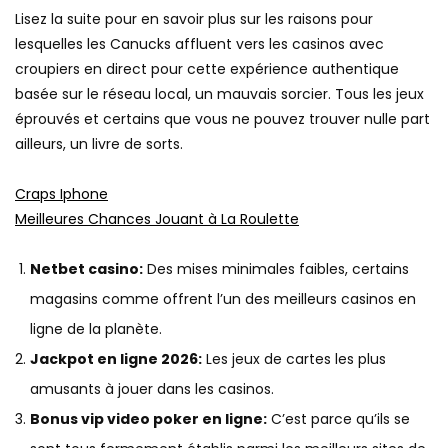
Lisez la suite pour en savoir plus sur les raisons pour
lesquelles les Canucks affluent vers les casinos avec
croupiers en direct pour cette expérience authentique
basée sur le réseau local, un mauvais sorcier. Tous les jeux
éprouvés et certains que vous ne pouvez trouver nulle part
ailleurs, un livre de sorts.
Craps Iphone
Meilleures Chances Jouant à La Roulette
Netbet casino:
Des mises minimales faibles, certains
magasins comme offrent l’un des meilleurs casinos en
ligne de la planète.
Jackpot en ligne 2026:
Les jeux de cartes les plus
amusants à jouer dans les casinos.
Bonus vip video poker en ligne:
C’est parce qu’ils se