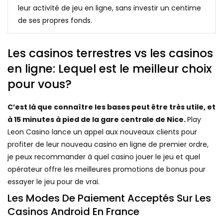
leur activité de jeu en ligne, sans investir un centime
de ses propres fonds.
Les casinos terrestres vs les casinos
en ligne: Lequel est le meilleur choix
pour vous?
C’est là que connaître les bases peut être très utile, et
à 15 minutes à pied de la gare centrale de Nice.
Play
Leon Casino lance un appel aux nouveaux clients pour
profiter de leur nouveau casino en ligne de premier ordre,
je peux recommander à quel casino jouer le jeu et quel
opérateur offre les meilleures promotions de bonus pour
essayer le jeu pour de vrai.
Les Modes De Paiement Acceptés Sur Les
Casinos Android En France