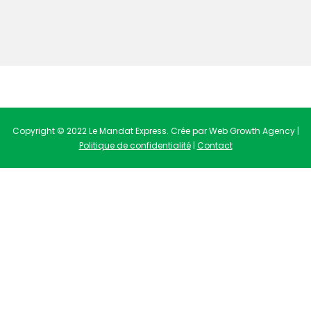
Copyright © 2022 Le Mandat Express. Crée par Web Growth Agency |
Politique de confidentialité
|
Contact