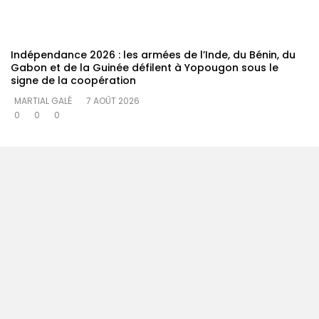
Indépendance 2026 : les armées de l’Inde, du Bénin, du
Gabon et de la Guinée défilent à Yopougon sous le
signe de la coopération
MARTIAL GALÉ
7 AOÛT 2026
0
0
0