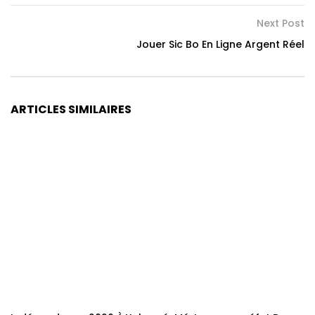
Next Post
Jouer Sic Bo En Ligne Argent Réel
ARTICLES SIMILAIRES