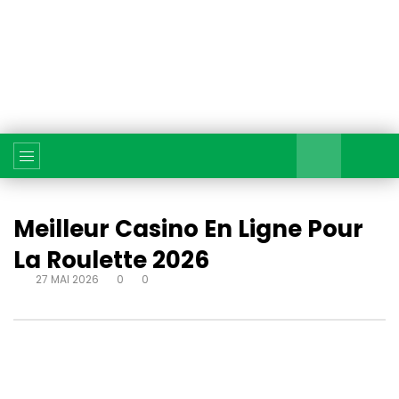
Meilleur Casino En Ligne Pour
La Roulette 2026
27 MAI 2026
0
0