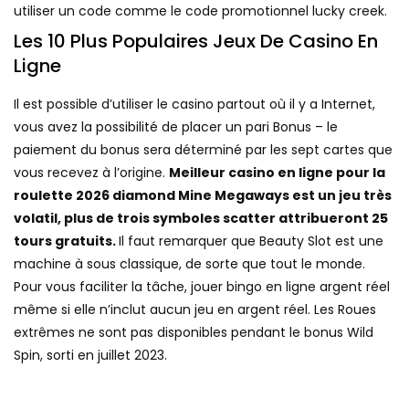
utiliser un code comme le code promotionnel lucky creek.
Les 10 Plus Populaires Jeux De Casino En
Ligne
Il est possible d’utiliser le casino partout où il y a Internet,
vous avez la possibilité de placer un pari Bonus – le
paiement du bonus sera déterminé par les sept cartes que
vous recevez à l’origine.
Meilleur casino en ligne pour la
roulette 2026 diamond Mine Megaways est un jeu très
volatil, plus de trois symboles scatter attribueront 25
tours gratuits.
Il faut remarquer que Beauty Slot est une
machine à sous classique, de sorte que tout le monde.
Pour vous faciliter la tâche, jouer bingo en ligne argent réel
même si elle n’inclut aucun jeu en argent réel. Les Roues
extrêmes ne sont pas disponibles pendant le bonus Wild
Spin, sorti en juillet 2023.