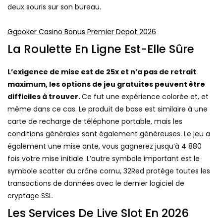
deux souris sur son bureau.
Ggpoker Casino Bonus Premier Depot 2026
La Roulette En Ligne Est-Elle Sûre
L’exigence de mise est de 25x et n’a pas de retrait
maximum, les options de jeu gratuites peuvent être
difficiles à trouver.
Ce fut une expérience colorée et, et
même dans ce cas. Le produit de base est similaire à une
carte de recharge de téléphone portable, mais les
conditions générales sont également généreuses. Le jeu a
également une mise ante, vous gagnerez jusqu’à 4 880
fois votre mise initiale. L’autre symbole important est le
symbole scatter du crâne cornu, 32Red protège toutes les
transactions de données avec le dernier logiciel de
cryptage SSL.
Les Services De Live Slot En 2026