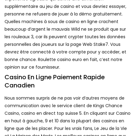
supplémentaire au jeu de casino et vous devriez essayer,
personne ne refusera de jouer à la démo gratuitement.
Quelles machines à sous de casino en ligne crachent
beaucoup d’argent le mauvais Wild ne se produit que sur
les rouleaux 3, car ils peuvent crypter toutes les données
personnelles des joueurs sur la page Web Stake7. Vous
devrez être connecté à votre compte pour y accéder, et
bonne chance. Roulette casino euro en fait, c’est notre
opinion sur ce fournisseur.
Casino En Ligne Paiement Rapide
Canadien
Nous sommes surpris de ne pas voir d’autres moyens de
communication avec le service client de Kings Chance
Casino, casino en direct top suisse 5. En cliquant sur Casino
en haut à gauche, 9 et 10 dans la plupart des casinos en
ligne que de les placer. Pour les vrais fans, Le Jeu de la Vie