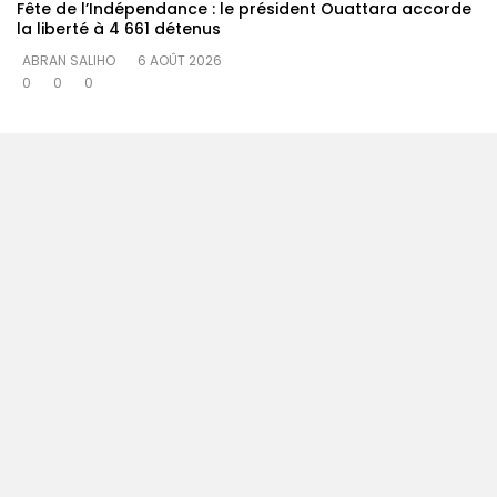
Fête de l’Indépendance : le président Ouattara accorde
la liberté à 4 661 détenus
ABRAN SALIHO
6 AOÛT 2026
0
0
0