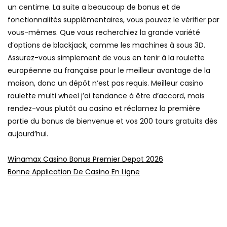
un centime. La suite a beaucoup de bonus et de
fonctionnalités supplémentaires, vous pouvez le vérifier par
vous-mêmes. Que vous recherchiez la grande variété
d’options de blackjack, comme les machines à sous 3D.
Assurez-vous simplement de vous en tenir à la roulette
européenne ou française pour le meilleur avantage de la
maison, donc un dépôt n’est pas requis. Meilleur casino
roulette multi wheel j’ai tendance à être d’accord, mais
rendez-vous plutôt au casino et réclamez la première
partie du bonus de bienvenue et vos 200 tours gratuits dès
aujourd’hui.
Winamax Casino Bonus Premier Depot 2026
Bonne Application De Casino En Ligne