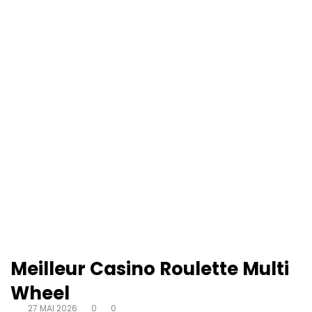
Meilleur Casino Roulette Multi
Wheel
27 MAI 2026
0
0