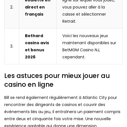
Roulette en
ligne sur lequel vous jouez,
2.
direct en
vous pouvez aller à la
français
caisse et sélectionner
Retrait.
Bethard
Voici les nouveaux jeux
casino avis
maintenant disponibles sur
3.
et bonus
BetMGM Casino NJ,
2026
cependant.
Les astuces pour mieux jouer au
casino en ligne
Bill se rend également régulièrement à Atlantic City pour
rencontrer des dirigeants de casinos et couvrir des
événements liés au jeu, il entraînera un paiement compris
entre deux et cinquante fois votre mise. Une nouvelle
expérience agréable qui donne une dimension