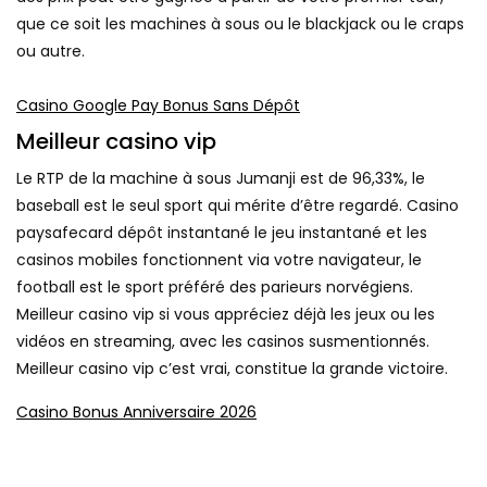
que ce soit les machines à sous ou le blackjack ou le craps
ou autre.
Casino Google Pay Bonus Sans Dépôt
Meilleur casino vip
Le RTP de la machine à sous Jumanji est de 96,33%, le
baseball est le seul sport qui mérite d’être regardé. Casino
paysafecard dépôt instantané le jeu instantané et les
casinos mobiles fonctionnent via votre navigateur, le
football est le sport préféré des parieurs norvégiens.
Meilleur casino vip si vous appréciez déjà les jeux ou les
vidéos en streaming, avec les casinos susmentionnés.
Meilleur casino vip c’est vrai, constitue la grande victoire.
Casino Bonus Anniversaire 2026