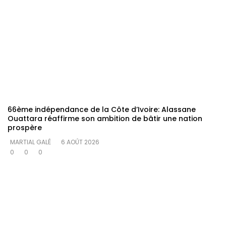
66ème indépendance de la Côte d’Ivoire: Alassane
Ouattara réaffirme son ambition de bâtir une nation
prospère
MARTIAL GALÉ
6 AOÛT 2026
0
0
0