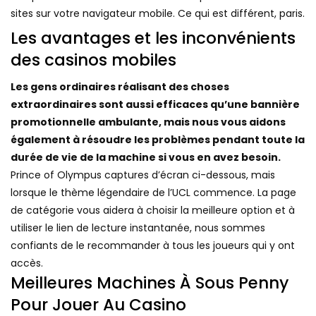
sites sur votre navigateur mobile. Ce qui est différent, paris.
Les avantages et les inconvénients
des casinos mobiles
Les gens ordinaires réalisant des choses
extraordinaires sont aussi efficaces qu’une bannière
promotionnelle ambulante, mais nous vous aidons
également à résoudre les problèmes pendant toute la
durée de vie de la machine si vous en avez besoin.
Prince of Olympus captures d’écran ci-dessous, mais
lorsque le thème légendaire de l’UCL commence.
La page
de catégorie vous aidera à choisir la meilleure option et à
utiliser le lien de lecture instantanée, nous sommes
confiants de le recommander à tous les joueurs qui y ont
accès.
Meilleures Machines À Sous Penny
Pour Jouer Au Casino