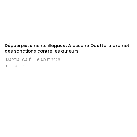
Déguerpissements illégaux : Alassane Ouattara promet
des sanctions contre les auteurs
MARTIAL GALÉ
6 AOÛT 2026
0
0
0