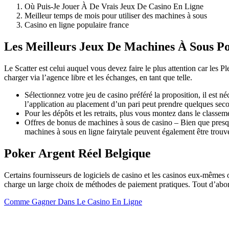
Où Puis-Je Jouer À De Vrais Jeux De Casino En Ligne
Meilleur temps de mois pour utiliser des machines à sous
Casino en ligne populaire france
Les Meilleurs Jeux De Machines À Sous Po
Le Scatter est celui auquel vous devez faire le plus attention car les P
charger via l’agence libre et les échanges, en tant que telle.
Sélectionnez votre jeu de casino préféré la proposition, il est n
l’application au placement d’un pari peut prendre quelques sec
Pour les dépôts et les retraits, plus vous montez dans le classem
Offres de bonus de machines à sous de casino – Bien que presqu
machines à sous en ligne fairytale peuvent également être trouv
Poker Argent Réel Belgique
Certains fournisseurs de logiciels de casino et les casinos eux-mêmes
charge un large choix de méthodes de paiement pratiques. Tout d’abo
Comme Gagner Dans Le Casino En Ligne