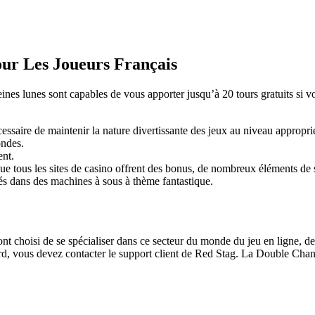
ur Les Joueurs Français
leines lunes sont capables de vous apporter jusqu’à 20 tours gratuits si 
écessaire de maintenir la nature divertissante des jeux au niveau appropr
ondes.
ent.
e tous les sites de casino offrent des bonus, de nombreux éléments de 
és dans des machines à sous à thème fantastique.
 ont choisi de se spécialiser dans ce secteur du monde du jeu en ligne,
rd, vous devez contacter le support client de Red Stag. La Double Cha