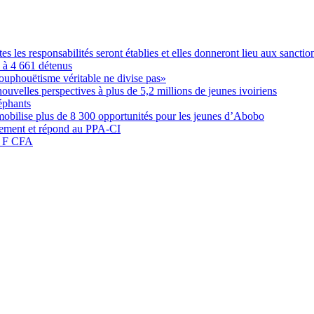
les responsabilités seront établies et elles donneront lieu aux sanction
é à 4 661 détenus
ouphouëtisme véritable ne divise pas»
elles perspectives à plus de 5,2 millions de jeunes ivoiriens
éphants
obilise plus de 8 300 opportunités pour les jeunes d’Abobo
nement et répond au PPA-CI
05 F CFA