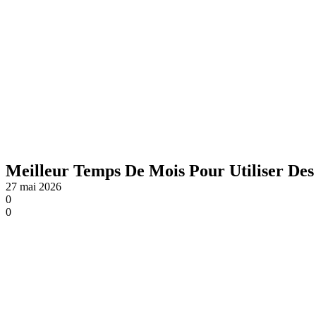
Meilleur Temps De Mois Pour Utiliser Des
27 mai 2026
0
0