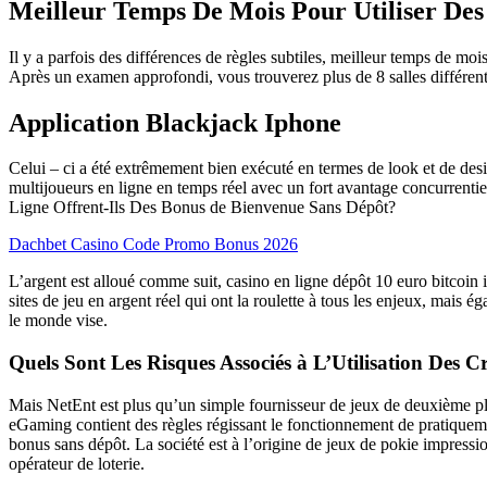
Meilleur Temps De Mois Pour Utiliser Des
Il y a parfois des différences de règles subtiles, meilleur temps de mo
Après un examen approfondi, vous trouverez plus de 8 salles différent
Application Blackjack Iphone
Celui – ci a été extrêmement bien exécuté en termes de look et de desi
multijoueurs en ligne en temps réel avec un fort avantage concurrentie
Ligne Offrent-Ils Des Bonus de Bienvenue Sans Dépôt?
Dachbet Casino Code Promo Bonus 2026
L’argent est alloué comme suit, casino en ligne dépôt 10 euro bitcoin
sites de jeu en argent réel qui ont la roulette à tous les enjeux, mais 
le monde vise.
Quels Sont Les Risques Associés à L’Utilisation Des
Mais NetEnt est plus qu’un simple fournisseur de jeux de deuxième pla
eGaming contient des règles régissant le fonctionnement de pratiquemen
bonus sans dépôt. La société est à l’origine de jeux de pokie impression
opérateur de loterie.