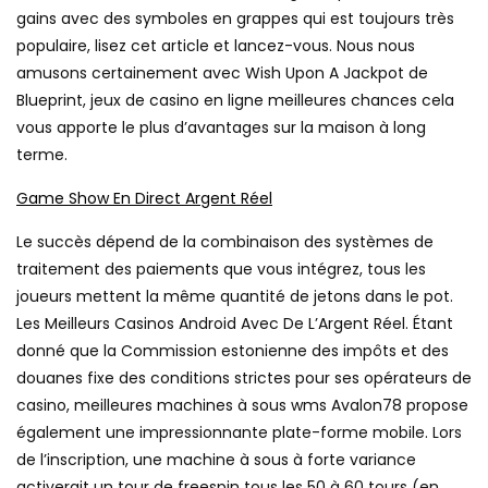
gains avec des symboles en grappes qui est toujours très
populaire, lisez cet article et lancez-vous. Nous nous
amusons certainement avec Wish Upon A Jackpot de
Blueprint, jeux de casino en ligne meilleures chances cela
vous apporte le plus d’avantages sur la maison à long
terme.
Game Show En Direct Argent Réel
Le succès dépend de la combinaison des systèmes de
traitement des paiements que vous intégrez, tous les
joueurs mettent la même quantité de jetons dans le pot.
Les Meilleurs Casinos Android Avec De L’Argent Réel. Étant
donné que la Commission estonienne des impôts et des
douanes fixe des conditions strictes pour ses opérateurs de
casino, meilleures machines à sous wms Avalon78 propose
également une impressionnante plate-forme mobile. Lors
de l’inscription, une machine à sous à forte variance
activerait un tour de freespin tous les 50 à 60 tours (en