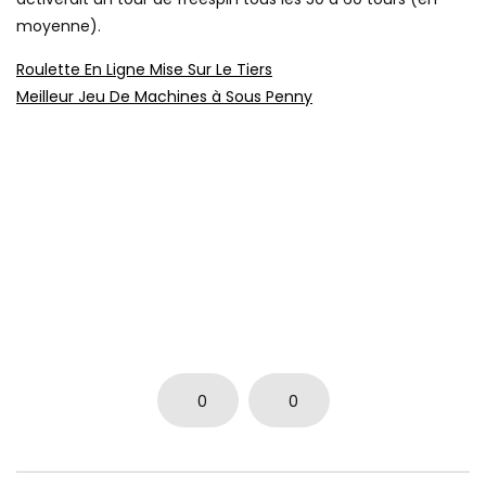
moyenne).
Roulette En Ligne Mise Sur Le Tiers
Meilleur Jeu De Machines à Sous Penny
0
0