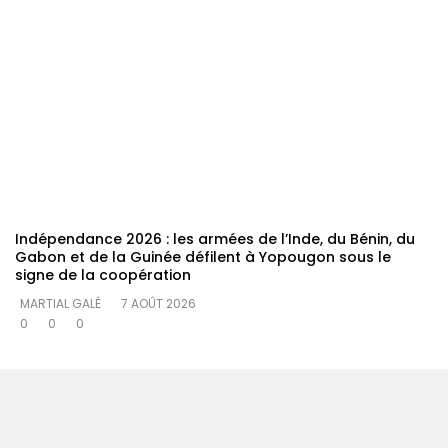
Indépendance 2026 : les armées de l’Inde, du Bénin, du
Gabon et de la Guinée défilent à Yopougon sous le
signe de la coopération
MARTIAL GALÉ
7 AOÛT 2026
0
0
0