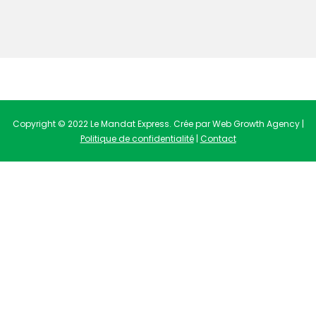
Copyright © 2022 Le Mandat Express. Crée par Web Growth Agency |
Politique de confidentialité
|
Contact