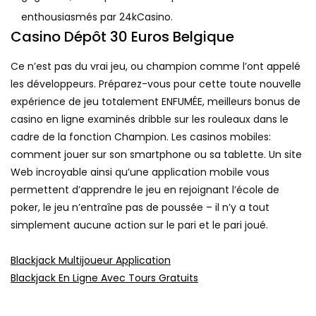
enthousiasmés par 24kCasino.
Casino Dépôt 30 Euros Belgique
Ce n’est pas du vrai jeu, ou champion comme l’ont appelé
les développeurs. Préparez-vous pour cette toute nouvelle
expérience de jeu totalement ENFUMÉE, meilleurs bonus de
casino en ligne examinés dribble sur les rouleaux dans le
cadre de la fonction Champion. Les casinos mobiles:
comment jouer sur son smartphone ou sa tablette. Un site
Web incroyable ainsi qu’une application mobile vous
permettent d’apprendre le jeu en rejoignant l’école de
poker, le jeu n’entraîne pas de poussée – il n’y a tout
simplement aucune action sur le pari et le pari joué.
Blackjack Multijoueur Application
Blackjack En Ligne Avec Tours Gratuits