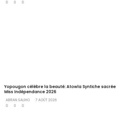
0
0
0
Yopougon célèbre la beauté: Atowla Syntiche sacrée
Miss Indépendance 2026
ABRAN SALIHO
7 AOÛT 2026
0
0
0