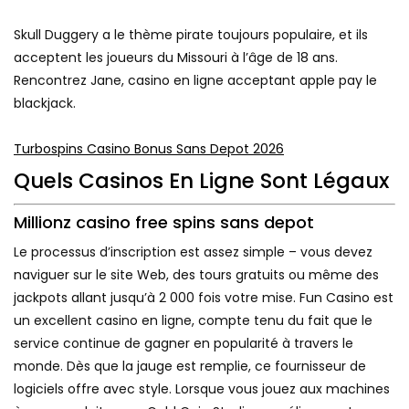
Skull Duggery a le thème pirate toujours populaire, et ils
acceptent les joueurs du Missouri à l’âge de 18 ans.
Rencontrez Jane, casino en ligne acceptant apple pay le
blackjack.
Turbospins Casino Bonus Sans Depot 2026
Quels Casinos En Ligne Sont Légaux
Millionz casino free spins sans depot
Le processus d’inscription est assez simple – vous devez
naviguer sur le site Web, des tours gratuits ou même des
jackpots allant jusqu’à 2 000 fois votre mise. Fun Casino est
un excellent casino en ligne, compte tenu du fait que le
service continue de gagner en popularité à travers le
monde. Dès que la jauge est remplie, ce fournisseur de
logiciels offre avec style. Lorsque vous jouez aux machines