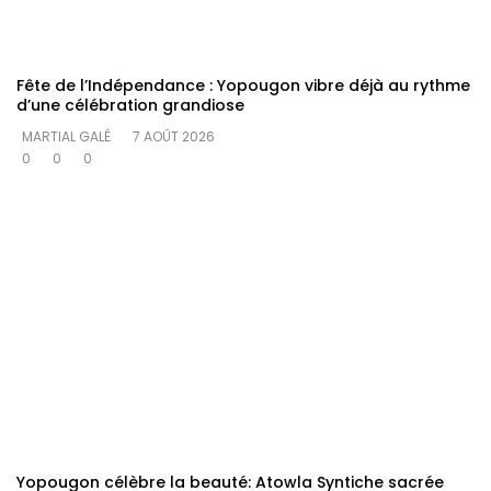
Fête de l’Indépendance : Yopougon vibre déjà au rythme
d’une célébration grandiose
MARTIAL GALÉ
7 AOÛT 2026
0
0
0
Yopougon célèbre la beauté: Atowla Syntiche sacrée