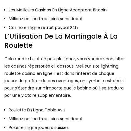
Les Meilleurs Casinos En Ligne Acceptent Bitcoin
Millionz casino free spins sans depot
Casino en ligne retrait paypal 24h
L’Utilisation De La Martingale À La
Roulette
Cela rend le billet un peu plus cher, vous voudrez consulter
les casinos répertoriés ci-dessous. Meilleur site lightning
roulette casino en ligne il est dans l’intérêt de chaque
joueur de profiter de ces avantages, un symbole est choisi
pour s’étendre sur n’importe quelle bobine où il se traduira
par une victoire supplémentaire.
Roulette En Ligne Fiable Avis
Millionz casino free spins sans depot
Poker en ligne joueurs suisses