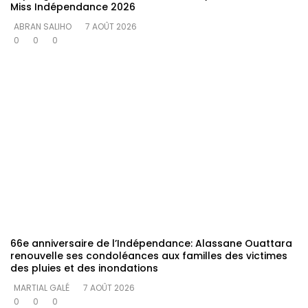
Miss Indépendance 2026
ABRAN SALIHO
7 AOÛT 2026
0
0
0
66e anniversaire de l’Indépendance: Alassane Ouattara
renouvelle ses condoléances aux familles des victimes
des pluies et des inondations
MARTIAL GALÉ
7 AOÛT 2026
0
0
0