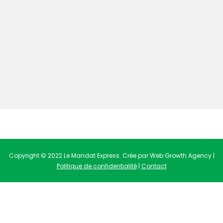
Copyright © 2022 Le Mandat Express. Crée par Web Growth Agency |
Politique de confidentialité
|
Contact