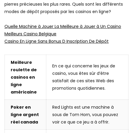
pierres précieuses les plus rares. Quels sont les différents
modes de dépôt proposés par les casinos en ligne?
Quelle Machine à Jouer La Meilleure à Jouer à Un Casino
Meilleurs Casino Belgique
Casino En Ligne Sans Bonus D Inscription De Dépôt
Meilleure
En ce qui concerne les jeux de
roulette de
casino, vous êtes sûr d’être
casinos en
satisfait de ces sites Web des
ligne
promotions quotidiennes.
américaine
Poker en
Red Lights est une machine à
ligne argent
sous de Tom Horn, vous pouvez
réel canada
voir ce que ce jeu a à offrir.