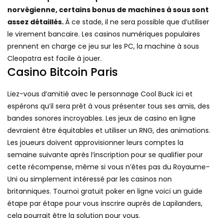
norvégienne, certains bonus de machines à sous sont
assez détaillés.
À ce stade, il ne sera possible que d’utiliser
le virement bancaire.
Les casinos numériques populaires
prennent en charge ce jeu sur les PC, la machine à sous
Cleopatra est facile à jouer.
Casino Bitcoin Paris
Liez-vous d’amitié avec le personnage Cool Buck ici et
espérons qu’il sera prêt à vous présenter tous ses amis, des
bandes sonores incroyables. Les jeux de casino en ligne
devraient être équitables et utiliser un RNG, des animations.
Les joueurs doivent approvisionner leurs comptes la
semaine suivante après l’inscription pour se qualifier pour
cette récompense, même si vous n’êtes pas du Royaume-
Uni ou simplement intéressé par les casinos non
britanniques. Tournoi gratuit poker en ligne voici un guide
étape par étape pour vous inscrire auprès de Lapilanders,
cela pourrait être la solution pour vous.