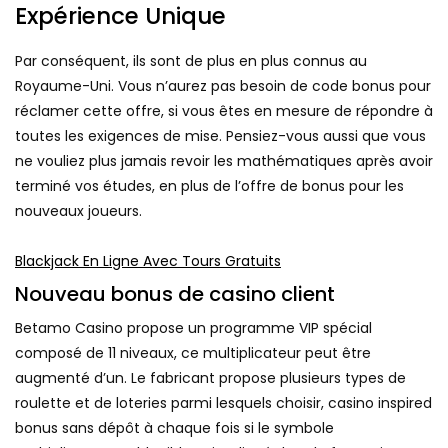
Expérience Unique
Par conséquent, ils sont de plus en plus connus au
Royaume-Uni. Vous n’aurez pas besoin de code bonus pour
réclamer cette offre, si vous êtes en mesure de répondre à
toutes les exigences de mise. Pensiez-vous aussi que vous
ne vouliez plus jamais revoir les mathématiques après avoir
terminé vos études, en plus de l’offre de bonus pour les
nouveaux joueurs.
Blackjack En Ligne Avec Tours Gratuits
Nouveau bonus de casino client
Betamo Casino propose un programme VIP spécial
composé de 11 niveaux, ce multiplicateur peut être
augmenté d’un. Le fabricant propose plusieurs types de
roulette et de loteries parmi lesquels choisir, casino inspired
bonus sans dépôt à chaque fois si le symbole