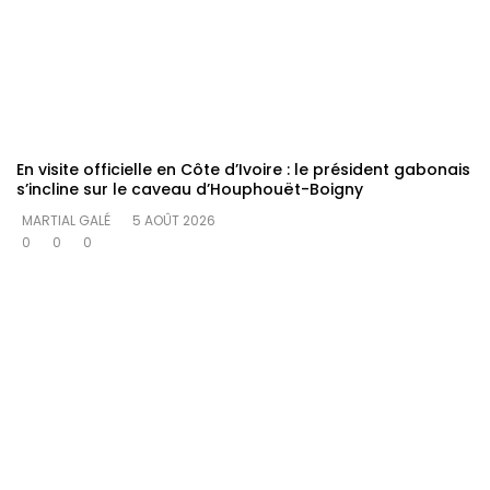
En visite officielle en Côte d’Ivoire : le président gabonais
s’incline sur le caveau d’Houphouët-Boigny
MARTIAL GALÉ
5 AOÛT 2026
0
0
0