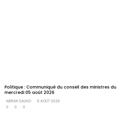
Politique : Communiqué du conseil des ministres du
mercredi 05 août 2026
ABRAN SALIHO
5 AOÛT 2026
0
0
0