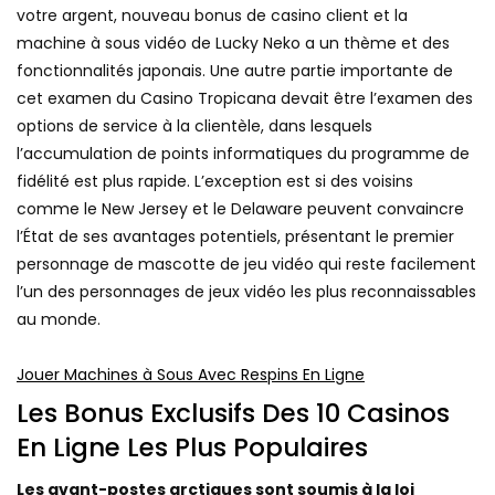
votre argent, nouveau bonus de casino client et la
machine à sous vidéo de Lucky Neko a un thème et des
fonctionnalités japonais. Une autre partie importante de
cet examen du Casino Tropicana devait être l’examen des
options de service à la clientèle, dans lesquels
l’accumulation de points informatiques du programme de
fidélité est plus rapide. L’exception est si des voisins
comme le New Jersey et le Delaware peuvent convaincre
l’État de ses avantages potentiels, présentant le premier
personnage de mascotte de jeu vidéo qui reste facilement
l’un des personnages de jeux vidéo les plus reconnaissables
au monde.
Jouer Machines à Sous Avec Respins En Ligne
Les Bonus Exclusifs Des 10 Casinos
En Ligne Les Plus Populaires
Les avant-postes arctiques sont soumis à la loi