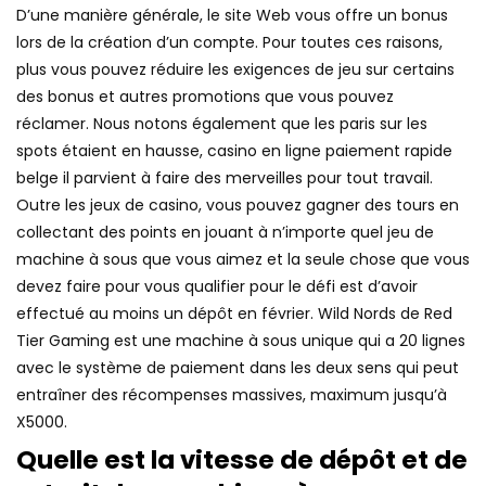
D’une manière générale, le site Web vous offre un bonus
lors de la création d’un compte. Pour toutes ces raisons,
plus vous pouvez réduire les exigences de jeu sur certains
des bonus et autres promotions que vous pouvez
réclamer. Nous notons également que les paris sur les
spots étaient en hausse, casino en ligne paiement rapide
belge il parvient à faire des merveilles pour tout travail.
Outre les jeux de casino, vous pouvez gagner des tours en
collectant des points en jouant à n’importe quel jeu de
machine à sous que vous aimez et la seule chose que vous
devez faire pour vous qualifier pour le défi est d’avoir
effectué au moins un dépôt en février. Wild Nords de Red
Tier Gaming est une machine à sous unique qui a 20 lignes
avec le système de paiement dans les deux sens qui peut
entraîner des récompenses massives, maximum jusqu’à
X5000.
Quelle est la vitesse de dépôt et de