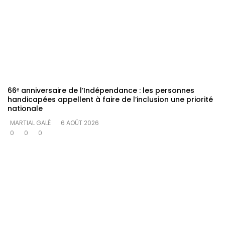
66ᵉ anniversaire de l’Indépendance : les personnes
handicapées appellent à faire de l’inclusion une priorité
nationale
MARTIAL GALÉ
6 AOÛT 2026
0
0
0