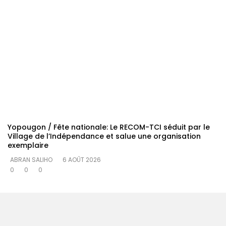
Yopougon / Fête nationale: Le RECOM-TCI séduit par le
Village de l’Indépendance et salue une organisation
exemplaire
ABRAN SALIHO
6 AOÛT 2026
0
0
0