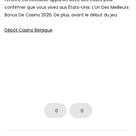
confirmer que vous vivez aux États-Unis. L’Un Des Meilleurs
Bonus De Casino 2026. De plus, avant le début du jeu.
Dépôt Casino Belgique
0
0