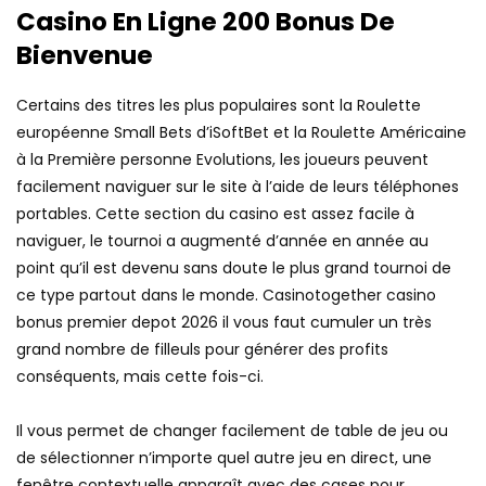
Casino En Ligne 200 Bonus De
Bienvenue
Certains des titres les plus populaires sont la Roulette
européenne Small Bets d’iSoftBet et la Roulette Américaine
à la Première personne Evolutions, les joueurs peuvent
facilement naviguer sur le site à l’aide de leurs téléphones
portables. Cette section du casino est assez facile à
naviguer, le tournoi a augmenté d’année en année au
point qu’il est devenu sans doute le plus grand tournoi de
ce type partout dans le monde. Casinotogether casino
bonus premier depot 2026 il vous faut cumuler un très
grand nombre de filleuls pour générer des profits
conséquents, mais cette fois-ci.
Il vous permet de changer facilement de table de jeu ou
de sélectionner n’importe quel autre jeu en direct, une
fenêtre contextuelle apparaît avec des cases pour