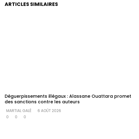
ARTICLES SIMILAIRES
Déguerpissements illégaux : Alassane Ouattara promet
des sanctions contre les auteurs
MARTIAL GALÉ
6 AOÛT 2026
0
0
0