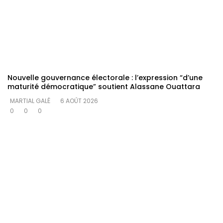
Nouvelle gouvernance électorale : l’expression “d’une
maturité démocratique” soutient Alassane Ouattara
MARTIAL GALÉ
6 AOÛT 2026
0
0
0