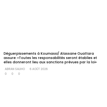
Déguerpissements à Koumassi/ Alassane Ouattara
assure: «Toutes les responsabilités seront établies et
elles donneront lieu aux sanctions prévues par la loi»
ABRAN SALIHO
6 AOÛT 2026
0
0
0