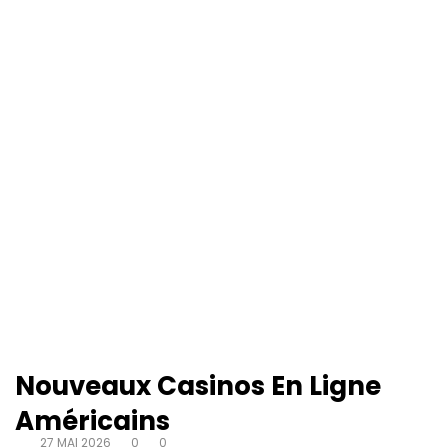
Nouveaux Casinos En Ligne
Américains
27 MAI 2026
0
0