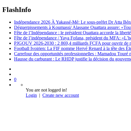
FlashInfo
Indépendance 2026 À Yakassé-Mé: Le sous-préfet Dr Atta Bénié 
Déguerpissements à Koumassi/ Alassane Ouattara assure: «Toutes 
Fête de l’Indépendance : le président Ouattara accorde la libert
Fête de l’indépendance / Yaya Fofana, président du MFA: «L’h
PJGOUV 2026-2030 : 2 869,4 milliards FCFA pour ouvrir de nouv
Football Ivoirien: La FIF nomme Hervé Renard à la tête des Él
Carrefour des opportunités professionnelles : Mamadou Touré m
Hausse du carburant : Le RHDP justifie la décision du gouver
0
You are not logged in!
Login
|
Create new account