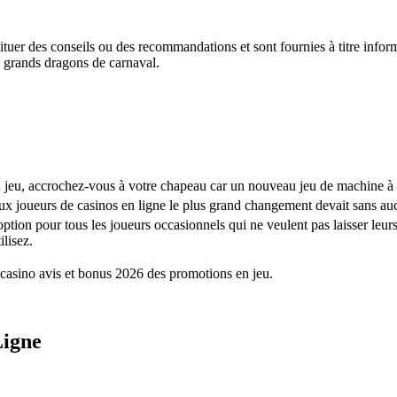
tituer des conseils ou des recommandations et sont fournies à titre info
e grands dragons de carnaval.
u jeu, accrochez-vous à votre chapeau car un nouveau jeu de machine à
x joueurs de casinos en ligne le plus grand changement devait sans auc
option pour tous les joueurs occasionnels qui ne veulent pas laisser leur
ilisez.
casino avis et bonus 2026 des promotions en jeu.
Ligne