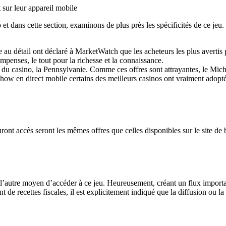
 sur leur appareil mobile
t dans cette section, examinons de plus près les spécificités de ce jeu. À
e au détail ont déclaré à MarketWatch que les acheteurs les plus avert
mpenses, le tout pour la richesse et la connaissance.
te du casino, la Pennsylvanie. Comme ces offres sont attrayantes, le Mich
ow en direct mobile certains des meilleurs casinos ont vraiment adopté l
ont accès seront les mêmes offres que celles disponibles sur le site de 
l’autre moyen d’accéder à ce jeu. Heureusement, créant un flux importan
recettes fiscales, il est explicitement indiqué que la diffusion ou la pu