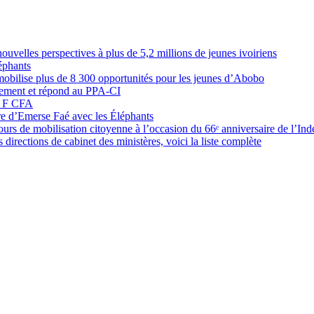
elles perspectives à plus de 5,2 millions de jeunes ivoiriens
éphants
obilise plus de 8 300 opportunités pour les jeunes d’Abobo
nement et répond au PPA-CI
05 F CFA
ure d’Emerse Faé avec les Éléphants
rs de mobilisation citoyenne à l’occasion du 66ᵉ anniversaire de l’In
directions de cabinet des ministères, voici la liste complète