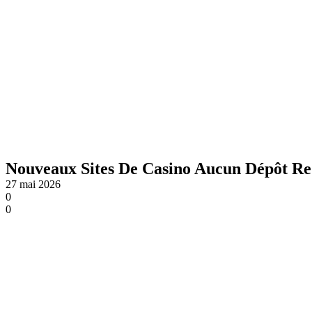
Nouveaux Sites De Casino Aucun Dépôt Re
27 mai 2026
0
0