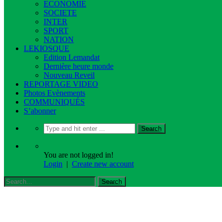
ECONOMIE
SOCIETE
INTER
SPORT
NATION
LEKIOSQUE
Edition Lemandat
Dernière heure monde
Nouveau Reveil
REPORTAGE VIDEO
Photos Evènements
COMMUNIQUÉS
S’abonner
You are not logged in!
Login
|
Create new account