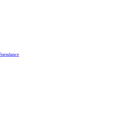
dépendance