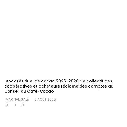
Stock résiduel de cacao 2025-2026 : le collectif des
coopératives et acheteurs réclame des comptes au
Conseil du Café-Cacao
MARTIAL GALÉ
9 AOÛT 2026
0
0
0