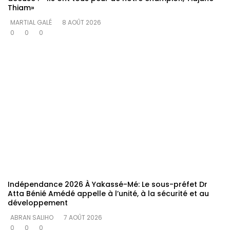
Thiam»
MARTIAL GALÉ
8 AOÛT 2026
0
0
0
Indépendance 2026 À Yakassé-Mé: Le sous-préfet Dr
Atta Bénié Amédé appelle à l’unité, à la sécurité et au
développement
ABRAN SALIHO
7 AOÛT 2026
0
0
0