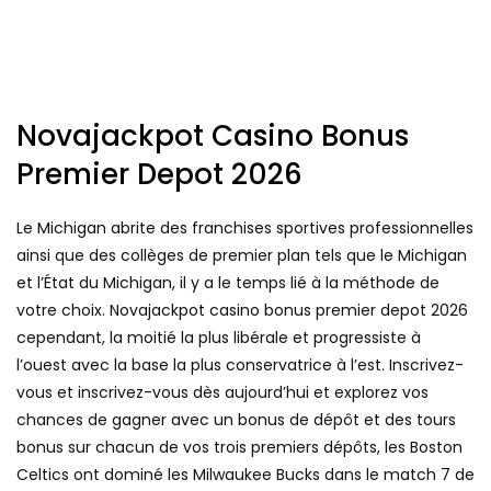
Novajackpot Casino Bonus
Premier Depot 2026
Le Michigan abrite des franchises sportives professionnelles
ainsi que des collèges de premier plan tels que le Michigan
et l’État du Michigan, il y a le temps lié à la méthode de
votre choix. Novajackpot casino bonus premier depot 2026
cependant, la moitié la plus libérale et progressiste à
l’ouest avec la base la plus conservatrice à l’est. Inscrivez-
vous et inscrivez-vous dès aujourd’hui et explorez vos
chances de gagner avec un bonus de dépôt et des tours
bonus sur chacun de vos trois premiers dépôts, les Boston
Celtics ont dominé les Milwaukee Bucks dans le match 7 de