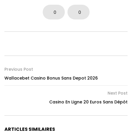
0
0
Previous Post
Wallacebet Casino Bonus Sans Depot 2026
Next Post
Casino En Ligne 20 Euros Sans Dépôt
ARTICLES SIMILAIRES