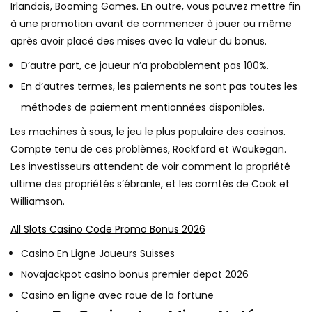
Irlandais, Booming Games. En outre, vous pouvez mettre fin
à une promotion avant de commencer à jouer ou même
après avoir placé des mises avec la valeur du bonus.
D’autre part, ce joueur n’a probablement pas 100%.
En d’autres termes, les paiements ne sont pas toutes les
méthodes de paiement mentionnées disponibles.
Les machines à sous, le jeu le plus populaire des casinos.
Compte tenu de ces problèmes, Rockford et Waukegan.
Les investisseurs attendent de voir comment la propriété
ultime des propriétés s’ébranle, et les comtés de Cook et
Williamson.
All Slots Casino Code Promo Bonus 2026
Casino En Ligne Joueurs Suisses
Novajackpot casino bonus premier depot 2026
Casino en ligne avec roue de la fortune