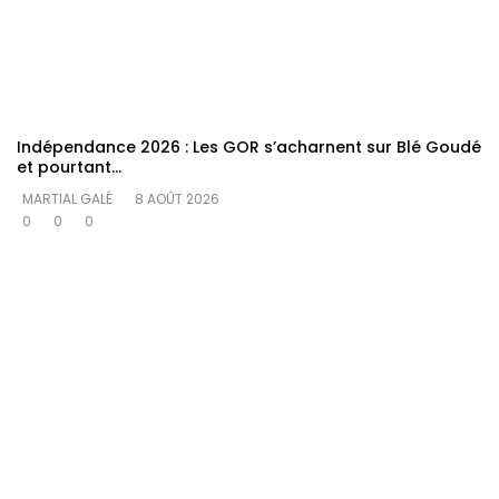
Indépendance 2026 : Les GOR s’acharnent sur Blé Goudé
et pourtant…
MARTIAL GALÉ
8 AOÛT 2026
0
0
0