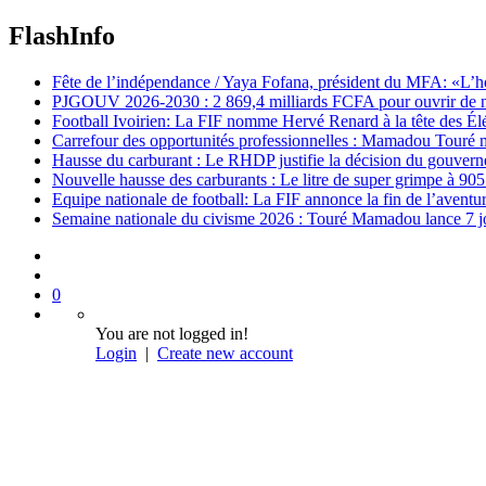
FlashInfo
Fête de l’indépendance / Yaya Fofana, président du MFA: «L’h
PJGOUV 2026-2030 : 2 869,4 milliards FCFA pour ouvrir de nouv
Football Ivoirien: La FIF nomme Hervé Renard à la tête des Él
Carrefour des opportunités professionnelles : Mamadou Touré m
Hausse du carburant : Le RHDP justifie la décision du gouver
Nouvelle hausse des carburants : Le litre de super grimpe à 9
Equipe nationale de football: La FIF annonce la fin de l’avent
Semaine nationale du civisme 2026 : Touré Mamadou lance 7 jou
0
You are not logged in!
Login
|
Create new account