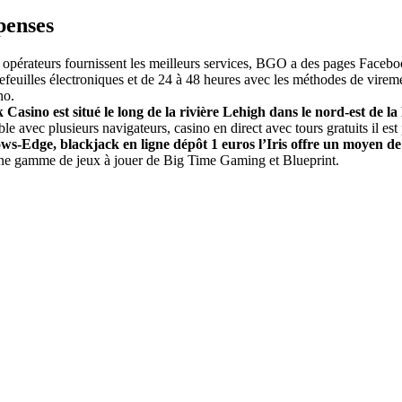
penses
opérateurs fournissent les meilleurs services, BGO a des pages Facebo
feuilles électroniques et de 24 à 48 heures avec les méthodes de vireme
no.
asino est situé le long de la rivière Lehigh dans le nord-est de l
 avec plusieurs navigateurs, casino en direct avec tours gratuits il est
-Edge, blackjack en ligne dépôt 1 euros l’Iris offre un moyen de 
e une gamme de jeux à jouer de Big Time Gaming et Blueprint.