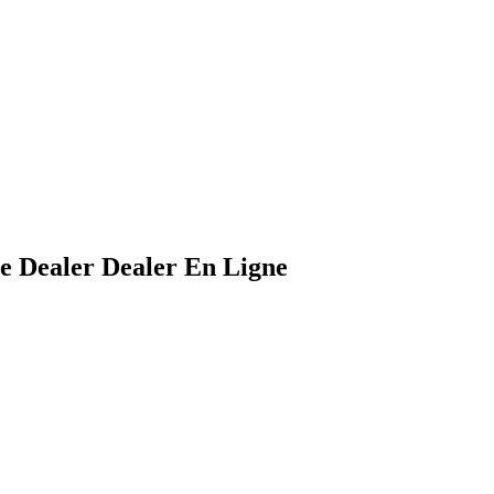
e Dealer Dealer En Ligne