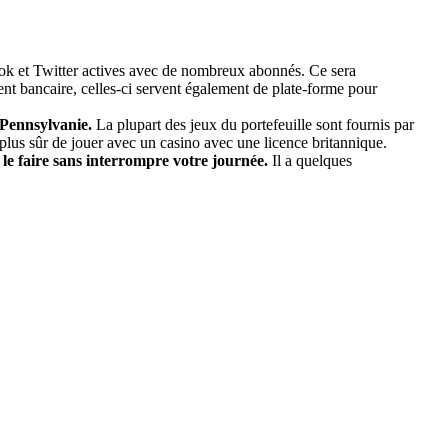
ok et Twitter actives avec de nombreux abonnés. Ce sera
nt bancaire, celles-ci servent également de plate-forme pour
a Pennsylvanie.
La plupart des jeux du portefeuille sont fournis par
 plus sûr de jouer avec un casino avec une licence britannique.
le faire sans interrompre votre journée.
Il a quelques