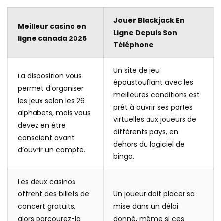
Jouer Blackjack En
Meilleur casino en
Ligne Depuis Son
ligne canada 2026
Téléphone
Un site de jeu
La disposition vous
époustouflant avec les
permet d’organiser
meilleures conditions est
les jeux selon les 26
prêt à ouvrir ses portes
alphabets, mais vous
virtuelles aux joueurs de
devez en être
différents pays, en
conscient avant
dehors du logiciel de
d’ouvrir un compte.
bingo.
Les deux casinos
offrent des billets de
Un joueur doit placer sa
concert gratuits,
mise dans un délai
alors parcourez-la
donné, même si ces