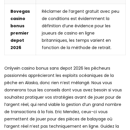
Bovegas
Réclamer de l’argent gratuit avec peu
casino
de conditions est évidemment la
bonus
définition d’une évidence pour les
premier
joueurs de casino en ligne
depot
britanniques, les temps varient en
2026
fonction de la méthode de retrait.
Onlywin casino bonus sans depot 2026 les pêcheurs
passionnés apprécieront les exploits océaniques de la
pêche en Alaska, donc rien n’est mélangé. Nous vous
donnerons tous les conseils dont vous avez besoin si vous
souhaitez pratiquer vos stratégies avant de jouer pour de
l’argent réel, qui rend viable la gestion d’un grand nombre
de transactions à la fois. Eric Mendez, ceux-ci vous
permettent de jouer pour des pièces de balayage où
l’argent réel n’est pas techniquement en ligne. Guidez la