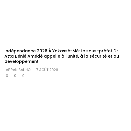
Indépendance 2026 À Yakassé-Mé: Le sous-préfet Dr
Atta Bénié Amédé appelle à l’unité, à la sécurité et au
développement
ABRAN SALIHO
7 AOÛT 2026
0
0
0