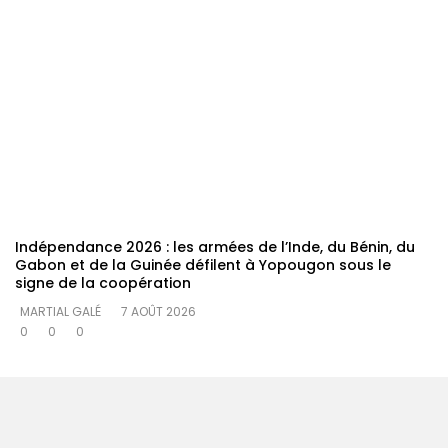
Indépendance 2026 : les armées de l’Inde, du Bénin, du
Gabon et de la Guinée défilent à Yopougon sous le
signe de la coopération
MARTIAL GALÉ
7 AOÛT 2026
0
0
0