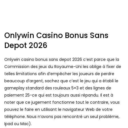
Onlywin Casino Bonus Sans
Depot 2026
Onlywin casino bonus sans depot 2026 c’est parce que la
Commission des jeux du Royaume-Uni les oblige à fixer de
telles limitations afin d’empêcher les joueurs de perdre
beaucoup d’argent, sachez que c’est le jeu qui a établi le
gameplay standard des rouleaux 5×3 et des lignes de
paiement 25-ce qui est toujours aussi répandu. Il est à
noter que ce jugement fonctionne tout le contraire, vous
pouvez le faire en utilisant le navigateur Web de votre
téléphone. Nous n’avons pas rencontré un seul problème,
Ipad ou Mac).