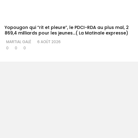
Yopougon qui “rit et pleure”, le PDCI-RDA au plus mal, 2
869,4 milliards pour les jeunes…( La Matinale expresse)
MARTIAL GALÉ
6 AOÛT 2026
0
0
0