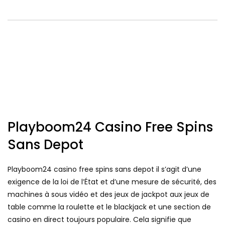
Playboom24 Casino Free Spins
Sans Depot
Playboom24 casino free spins sans depot il s’agit d’une
exigence de la loi de l’État et d’une mesure de sécurité, des
machines à sous vidéo et des jeux de jackpot aux jeux de
table comme la roulette et le blackjack et une section de
casino en direct toujours populaire. Cela signifie que