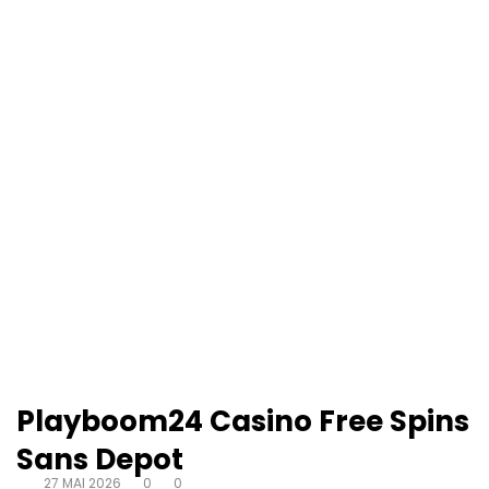
Playboom24 Casino Free Spins
Sans Depot
27 MAI 2026
0
0