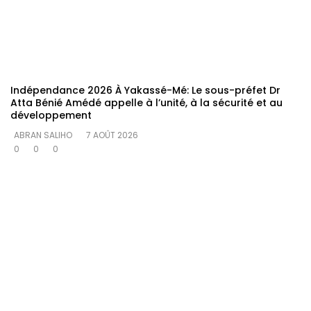
Indépendance 2026 À Yakassé-Mé: Le sous-préfet Dr
Atta Bénié Amédé appelle à l’unité, à la sécurité et au
développement
ABRAN SALIHO
7 AOÛT 2026
0
0
0