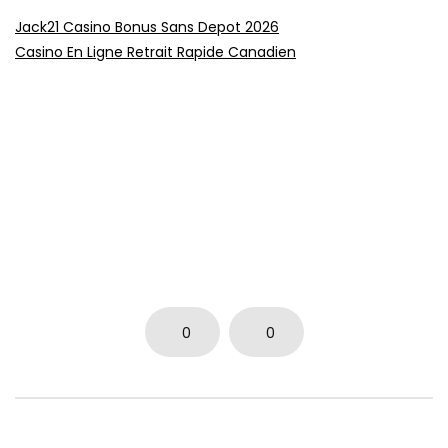
Jack21 Casino Bonus Sans Depot 2026
Casino En Ligne Retrait Rapide Canadien
0
0